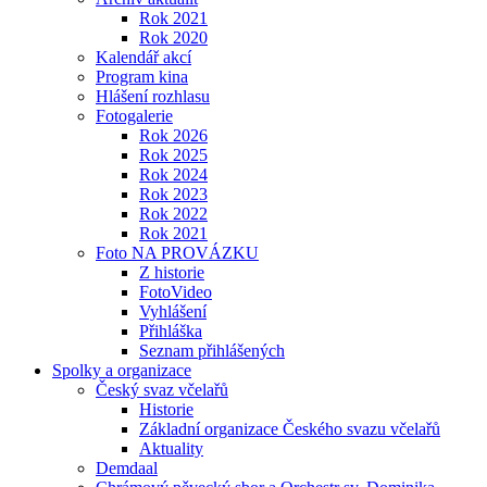
Rok 2021
Rok 2020
Kalendář akcí
Program kina
Hlášení rozhlasu
Fotogalerie
Rok 2026
Rok 2025
Rok 2024
Rok 2023
Rok 2022
Rok 2021
Foto NA PROVÁZKU
Z historie
FotoVideo
Vyhlášení
Přihláška
Seznam přihlášených
Spolky a organizace
Český svaz včelařů
Historie
Základní organizace Českého svazu včelařů
Aktuality
Demdaal