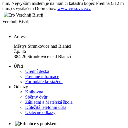
n.m. Nejvyšším místem je na hranici katastru kopec Předina (312 m
n.m.) s vysílačem Dobrochov.
www.vresovice.cz
Verchnij Bistrij
Adresa
Městys Strunkovice nad Blanicí
č.p. 86
384 26 Strunkovice nad Blanicí
Úřad
Úřední deska
Povinné informace
Formuláře ke stažení
Odkazy
Knihovna
Sběrný dvůr
Základní a Mateřská škola
Důležitá telefonní čísla
Užitečné odkazy