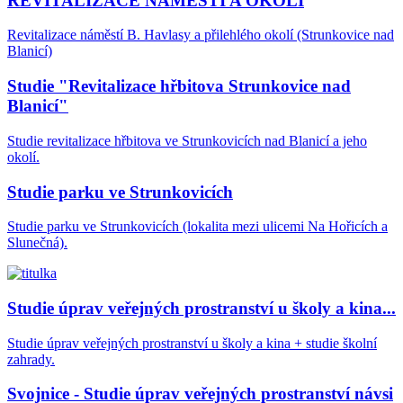
REVITALIZACE NÁMĚSTÍ A OKOLÍ
Revitalizace náměstí B. Havlasy a přilehlého okolí (Strunkovice nad
Blanicí)
Studie "Revitalizace hřbitova Strunkovice nad
Blanicí"
Studie revitalizace hřbitova ve Strunkovicích nad Blanicí a jeho
okolí.
Studie parku ve Strunkovicích
Studie parku ve Strunkovicích (lokalita mezi ulicemi Na Hořicích a
Slunečná).
Studie úprav veřejných prostranství u školy a kina...
Studie úprav veřejných prostranství u školy a kina + studie školní
zahrady.
Svojnice - Studie úprav veřejných prostranství návsi