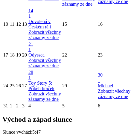
záznamy ze dne
záznamy ze dne
14
1
Dovolená v
10
11
12
13
15
16
Českém ráji
Zobrazit všechny
záznamy ze dne
21
1
17
18
19
20
Odyssea
22
23
Zobrazit všechny
záznamy ze dne
28
30
1
1
Toy Story 5:
24
25
26
27
29
Michael
Příběh hraček
Zobrazit všechny
Zobrazit všechny
záznamy ze dne
záznamy ze dne
31
1
2
3
4
5
6
Východ a západ slunce
Slunce vychází:
5:47