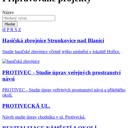
Název
Hledat
H
P
R
S
Z
Hasičská zbrojnice Strunkovice nad Blanicí
Studie hasičské zbrojnice včetně jejího umístění v lokalitě Hořice.
PROTIVEC - Studie úprav veřejných prostranství
návsi
PROTIVEC - Studie úprav veřejných prostranství návsi a přilehlého
okolí.
PROTIVECKÁ UL.
Návrh studie úprav chodníku v ul. Protivecká.