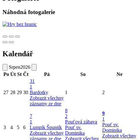
Náhodná fotogalerie
Kalendář
Srpen
2026
Po
Út
St
Čt
Pá
So
Ne
31
1
27
28
29
30
Bardotky
1
2
Zobrazit všechny
záznamy ze dne
8
9
7
2
1
1
Pouťová zábava
Pouť sv.
3
4
5
6
Lumpík Špuntík
Pouť sv.
Dominika
Zobrazit všechny
Dominika
Zobrazit všechny
záznamy ze dne
Zobrazit všechny