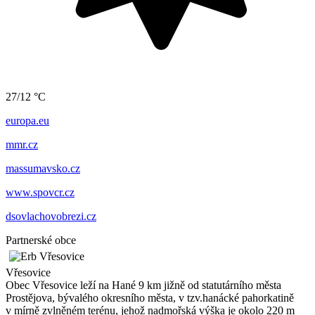
27/12 °C
europa.eu
mmr.cz
massumavsko.cz
www.spovcr.cz
dsovlachovobrezi.cz
Partnerské obce
Vřesovice
Obec Vřesovice leží na Hané 9 km jižně od statutárního města
Prostějova, bývalého okresního města, v tzv.hanácké pahorkatině
v mírně zvlněném terénu, jehož nadmořská výška je okolo 220 m