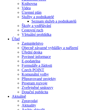
Knihovna
Videa
Územní plán
Služby a podnikatelé
Seznam služeb a podnikatelů
Školy a vzdělávání
Cestovní ruch
VIrtuální prohlídka
Úřad
Zastupitelstvo
Obecně závazné vyhlášky a nařízení
Úřední deska
Povinné informace
E-podatelna
Formuláře a žádosti
Czech POINT
Komunální volby
Připravované projekty
Program rozvoje
Zveřejněné smlouvy
Dotační publicita
Aktuálně
Zpravodaj
Aktuality
Archiv aktualit