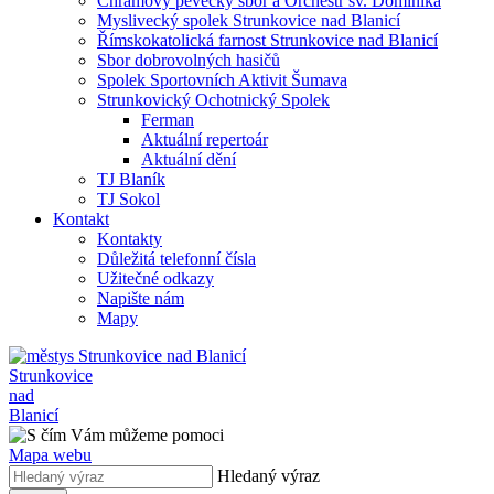
Chrámový pěvecký sbor a Orchestr sv. Dominika
Myslivecký spolek Strunkovice nad Blanicí
Římskokatolická farnost Strunkovice nad Blanicí
Sbor dobrovolných hasičů
Spolek Sportovních Aktivit Šumava
Strunkovický Ochotnický Spolek
Ferman
Aktuální repertoár
Aktuální dění
TJ Blaník
TJ Sokol
Kontakt
Kontakty
Důležitá telefonní čísla
Užitečné odkazy
Napište nám
Mapy
Strunkovice
nad
Blanicí
Mapa webu
Hledaný výraz