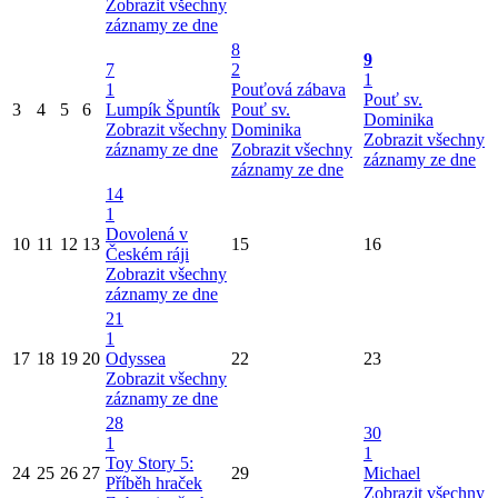
Zobrazit všechny
záznamy ze dne
8
9
7
2
1
1
Pouťová zábava
Pouť sv.
3
4
5
6
Lumpík Špuntík
Pouť sv.
Dominika
Zobrazit všechny
Dominika
Zobrazit všechny
záznamy ze dne
Zobrazit všechny
záznamy ze dne
záznamy ze dne
14
1
Dovolená v
10
11
12
13
15
16
Českém ráji
Zobrazit všechny
záznamy ze dne
21
1
17
18
19
20
Odyssea
22
23
Zobrazit všechny
záznamy ze dne
28
30
1
1
Toy Story 5:
24
25
26
27
29
Michael
Příběh hraček
Zobrazit všechny