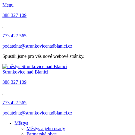
Menu
388 327 109
,
773 427 565
podatelna@strunkovicenadblanici.cz
Spustili jsme pro vás nové webové stránky.
Strunkovice nad Blanicí
388 327 109
,
773 427 565
podatelna@strunkovicenadblanici.cz
Městys
Městys a jeho osady
Partnerské obce