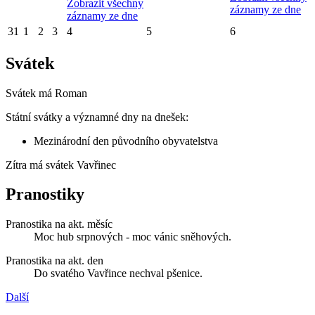
Zobrazit všechny
záznamy ze dne
záznamy ze dne
31
1
2
3
4
5
6
Svátek
Svátek má
Roman
Státní svátky a významné dny na dnešek:
Mezinárodní den původního obyvatelstva
Zítra má svátek
Vavřinec
Pranostiky
Pranostika na akt. měsíc
Moc hub srpnových - moc vánic sněhových.
Pranostika na akt. den
Do svatého Vavřince nechval pšenice.
Další