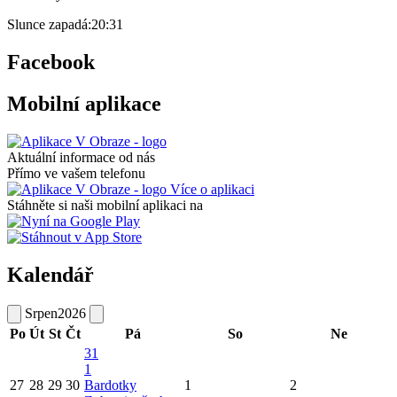
Slunce zapadá:
20:31
Facebook
Mobilní aplikace
Aktuální informace od nás
Přímo ve vašem telefonu
Více o aplikaci
Stáhněte si naši mobilní aplikaci na
Kalendář
Srpen
2026
Po
Út
St
Čt
Pá
So
Ne
31
1
27
28
29
30
Bardotky
1
2