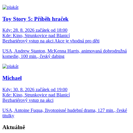
Toy Story 5: Příběh hraček
Kdy:
28. 8. 2026 začátek od 18:00
Kde:
Kino, Strunkovice nad Blanicí
Bezbariérový vstup na akci
Akce je vhodná pro děti
USA, Andrew Stanton, McKenna Harris, animovaná dobrodružná
komedie, 100 min., český dabing
Michael
Kdy:
30. 8. 2026 začátek od 19:00
Kde:
Kino, Strunkovice nad Blanicí
Bezbariérový vstup na akci
USA, Antoine Fuqua, životopisné hudební drama, 127 min., české
titulky
Aktuálně