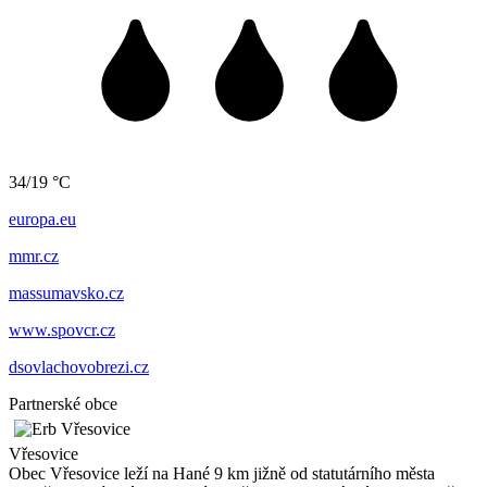
34/19 °C
europa.eu
mmr.cz
massumavsko.cz
www.spovcr.cz
dsovlachovobrezi.cz
Partnerské obce
Vřesovice
Obec Vřesovice leží na Hané 9 km jižně od statutárního města