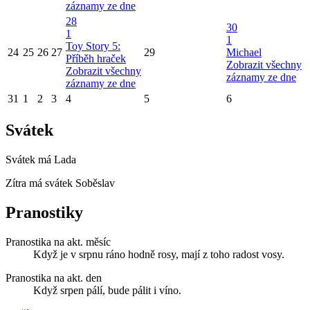
záznamy ze dne
28
30
1
1
Toy Story 5:
24
25
26
27
29
Michael
Příběh hraček
Zobrazit všechny
Zobrazit všechny
záznamy ze dne
záznamy ze dne
31
1
2
3
4
5
6
Svátek
Svátek má
Lada
Zítra má svátek
Soběslav
Pranostiky
Pranostika na akt. měsíc
Když je v srpnu ráno hodně rosy, mají z toho radost vosy.
Pranostika na akt. den
Když srpen pálí, bude pálit i víno.