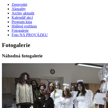
Zpravodaj
Aktuality
Archiv aktualit
Kalendář akcí
Program kina
Hlášení rozhlasu
Fotogalerie
Foto NA PROVÁZKU
Fotogalerie
Náhodná fotogalerie