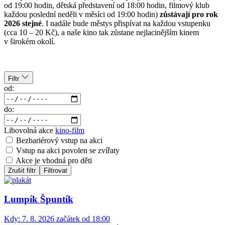
od 19:00 hodin, dětská představení od 18:00 hodin, filmový klub
každou poslední neděli v měsíci od 19:00 hodin)
zůstávají pro rok
2026 stejné
. I nadále bude městys přispívat na každou vstupenku
(cca 10 – 20 Kč), a naše kino tak zůstane nejlacinějším kinem
v širokém okolí.
Filtr
od:
do:
Libovolná akce
kino-film
Bezbariérový vstup na akci
Vstup na akci povolen se zvířaty
Akce je vhodná pro děti
Zrušit filtr
Filtrovat
Lumpík Špuntík
Kdy:
7. 8. 2026 začátek od 18:00