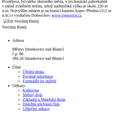
Prostějova, bývalého okresního města, v tzv.hanácké pahorkatině
v mírně zvlněném terénu, jehož nadmořská výška je okolo 220 m
n.m. Nejvyšším místem je na hranici katastru kopec Předina (312 m
n.m.) s vysílačem Dobrochov.
www.vresovice.cz
Verchnij Bistrij
Adresa
Městys Strunkovice nad Blanicí
č.p. 86
384 26 Strunkovice nad Blanicí
Úřad
Úřední deska
Povinné informace
Formuláře ke stažení
Odkazy
Knihovna
Sběrný dvůr
Základní a Mateřská škola
Důležitá telefonní čísla
Užitečné odkazy