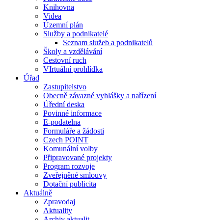
Knihovna
Videa
Územní plán
Služby a podnikatelé
Seznam služeb a podnikatelů
Školy a vzdělávání
Cestovní ruch
VIrtuální prohlídka
Úřad
Zastupitelstvo
Obecně závazné vyhlášky a nařízení
Úřední deska
Povinné informace
E-podatelna
Formuláře a žádosti
Czech POINT
Komunální volby
Připravované projekty
Program rozvoje
Zveřejněné smlouvy
Dotační publicita
Aktuálně
Zpravodaj
Aktuality
Archiv aktualit