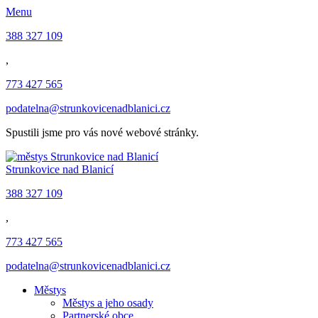
Menu
388 327 109
,
773 427 565
podatelna@strunkovicenadblanici.cz
Spustili jsme pro vás nové webové stránky.
Strunkovice nad Blanicí
388 327 109
,
773 427 565
podatelna@strunkovicenadblanici.cz
Městys
Městys a jeho osady
Partnerské obce