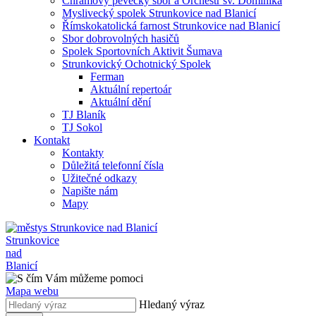
Chrámový pěvecký sbor a Orchestr sv. Dominika
Myslivecký spolek Strunkovice nad Blanicí
Římskokatolická farnost Strunkovice nad Blanicí
Sbor dobrovolných hasičů
Spolek Sportovních Aktivit Šumava
Strunkovický Ochotnický Spolek
Ferman
Aktuální repertoár
Aktuální dění
TJ Blaník
TJ Sokol
Kontakt
Kontakty
Důležitá telefonní čísla
Užitečné odkazy
Napište nám
Mapy
Strunkovice
nad
Blanicí
Mapa webu
Hledaný výraz