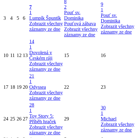
8
9
7
2
1
1
Pouť sv.
Pouť sv.
3
4
5
6
Lumpík Špuntík
Dominika
Dominika
Zobrazit všechny
Pouťová zábava
Zobrazit všechny
záznamy ze dne
Zobrazit všechny
záznamy ze dne
záznamy ze dne
14
1
Dovolená v
10
11
12
13
15
16
Českém ráji
Zobrazit všechny
záznamy ze dne
21
1
17
18
19
20
Odyssea
22
23
Zobrazit všechny
záznamy ze dne
28
30
1
1
Toy Story 5:
24
25
26
27
29
Michael
Příběh hraček
Zobrazit všechny
Zobrazit všechny
záznamy ze dne
záznamy ze dne