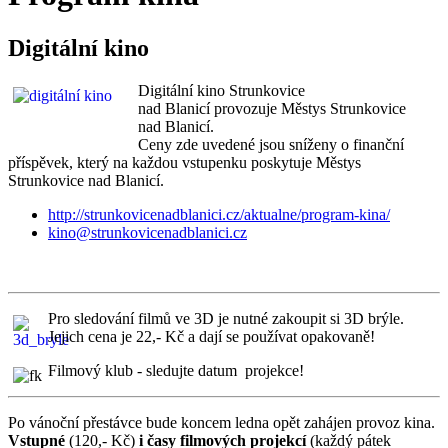
Digitální kino
Digitální kino Strunkovice
nad Blanicí provozuje Městys Strunkovice
nad Blanicí.
Ceny zde uvedené jsou sníženy o finanční
příspěvek, který na každou vstupenku poskytuje Městys
Strunkovice nad Blanicí.
http://strunkovicenadblanici.cz/aktualne/program-kina/
kino@strunkovicenadblanici.cz
Pro sledování filmů ve 3D je nutné zakoupit si 3D brýle.
Jejich cena je 22,- Kč a dají se používat opakovaně!
Filmový klub - sledujte datum projekce!
Po vánoční přestávce bude koncem ledna opět zahájen provoz kina.
Vstupné
(120,- Kč)
i časy filmových projekcí
(každý pátek