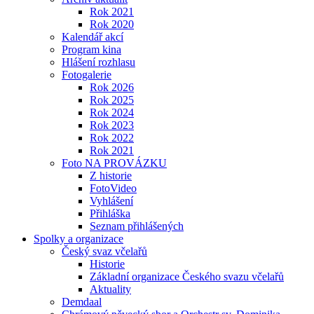
Rok 2021
Rok 2020
Kalendář akcí
Program kina
Hlášení rozhlasu
Fotogalerie
Rok 2026
Rok 2025
Rok 2024
Rok 2023
Rok 2022
Rok 2021
Foto NA PROVÁZKU
Z historie
FotoVideo
Vyhlášení
Přihláška
Seznam přihlášených
Spolky a organizace
Český svaz včelařů
Historie
Základní organizace Českého svazu včelařů
Aktuality
Demdaal