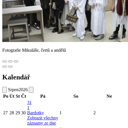
Fotografie Mikuláše, čertů a andělů
Kalendář
Srpen
2026
Po
Út
St
Čt
Pá
So
Ne
31
1
27
28
29
30
Bardotky
1
2
Zobrazit všechny
záznamy ze dne