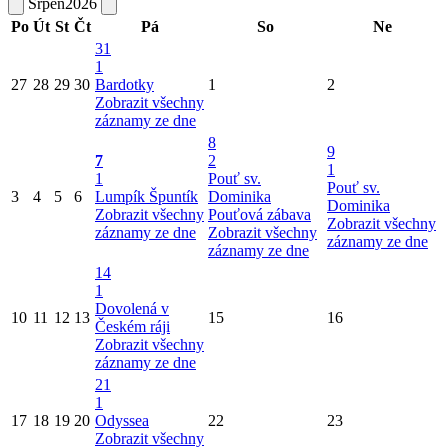
Srpen
2026
Po
Út
St
Čt
Pá
So
Ne
31
1
27
28
29
30
Bardotky
1
2
Zobrazit všechny
záznamy ze dne
8
9
7
2
1
1
Pouť sv.
Pouť sv.
3
4
5
6
Lumpík Špuntík
Dominika
Dominika
Zobrazit všechny
Pouťová zábava
Zobrazit všechny
záznamy ze dne
Zobrazit všechny
záznamy ze dne
záznamy ze dne
14
1
Dovolená v
10
11
12
13
15
16
Českém ráji
Zobrazit všechny
záznamy ze dne
21
1
17
18
19
20
Odyssea
22
23
Zobrazit všechny