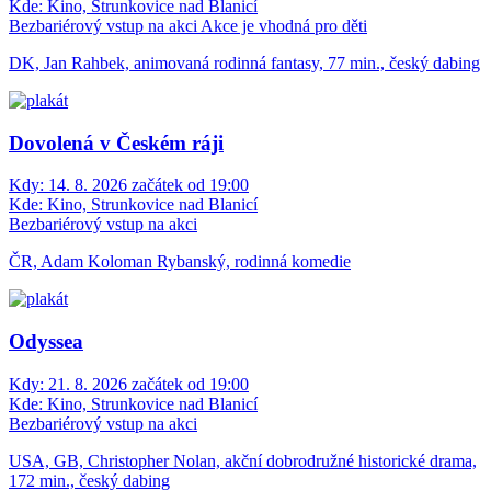
Kde:
Kino, Strunkovice nad Blanicí
Bezbariérový vstup na akci
Akce je vhodná pro děti
DK, Jan Rahbek, animovaná rodinná fantasy, 77 min., český dabing
Dovolená v Českém ráji
Kdy:
14. 8. 2026 začátek od 19:00
Kde:
Kino, Strunkovice nad Blanicí
Bezbariérový vstup na akci
ČR, Adam Koloman Rybanský, rodinná komedie
Odyssea
Kdy:
21. 8. 2026 začátek od 19:00
Kde:
Kino, Strunkovice nad Blanicí
Bezbariérový vstup na akci
USA, GB, Christopher Nolan, akční dobrodružné historické drama,
172 min., český dabing