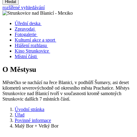
Hledat
rozšířené vyhledávání
Úřední deska
Zpravodaj
Fotogalerie
Kulturní akce a sport
Hlášení rozhlasu
Kino Strunkovice
Místní části
O Městysu
Městečko se nachází na řece Blanici, v podhůří Šumavy, asi deset
kilometrů severovýchodně od okresního města Prachatice. Městys
Strunkovice nad Blanicí tvoří v současnosti kromě samotných
Strunkovic dalších 7 místních částí.
Úvodní stránka
Úřad
Povinné informace
Malý Bor + Velký Bor