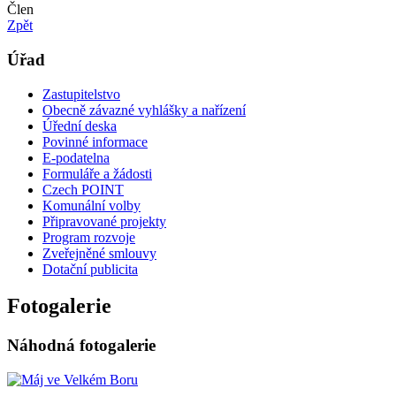
Člen
Zpět
Úřad
Zastupitelstvo
Obecně závazné vyhlášky a nařízení
Úřední deska
Povinné informace
E-podatelna
Formuláře a žádosti
Czech POINT
Komunální volby
Připravované projekty
Program rozvoje
Zveřejněné smlouvy
Dotační publicita
Fotogalerie
Náhodná fotogalerie