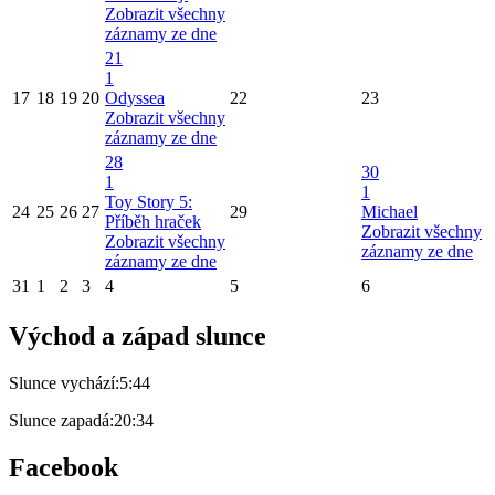
Zobrazit všechny
záznamy ze dne
21
1
17
18
19
20
Odyssea
22
23
Zobrazit všechny
záznamy ze dne
28
30
1
1
Toy Story 5:
24
25
26
27
29
Michael
Příběh hraček
Zobrazit všechny
Zobrazit všechny
záznamy ze dne
záznamy ze dne
31
1
2
3
4
5
6
Východ a západ slunce
Slunce vychází:
5:44
Slunce zapadá:
20:34
Facebook