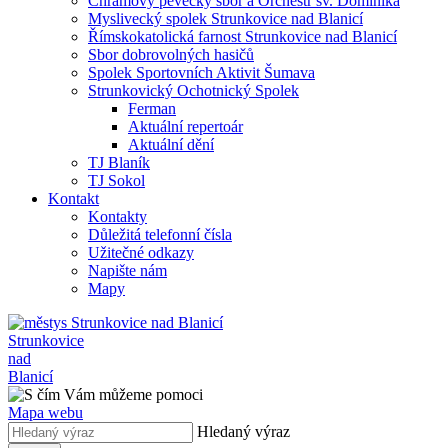
Chrámový pěvecký sbor a Orchestr sv. Dominika
Myslivecký spolek Strunkovice nad Blanicí
Římskokatolická farnost Strunkovice nad Blanicí
Sbor dobrovolných hasičů
Spolek Sportovních Aktivit Šumava
Strunkovický Ochotnický Spolek
Ferman
Aktuální repertoár
Aktuální dění
TJ Blaník
TJ Sokol
Kontakt
Kontakty
Důležitá telefonní čísla
Užitečné odkazy
Napište nám
Mapy
Strunkovice
nad
Blanicí
Mapa webu
Hledaný výraz