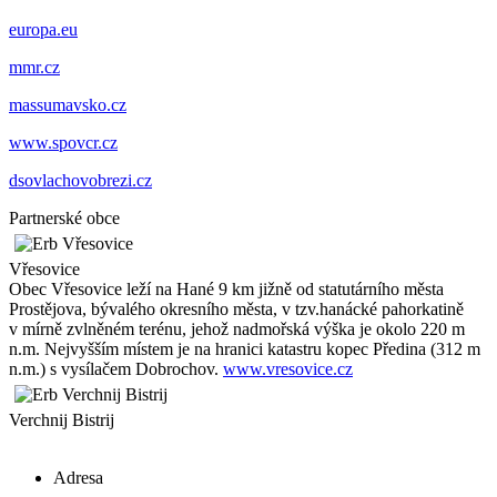
europa.eu
mmr.cz
massumavsko.cz
www.spovcr.cz
dsovlachovobrezi.cz
Partnerské obce
Vřesovice
Obec Vřesovice leží na Hané 9 km jižně od statutárního města
Prostějova, bývalého okresního města, v tzv.hanácké pahorkatině
v mírně zvlněném terénu, jehož nadmořská výška je okolo 220 m
n.m. Nejvyšším místem je na hranici katastru kopec Předina (312 m
n.m.) s vysílačem Dobrochov.
www.vresovice.cz
Verchnij Bistrij
Adresa