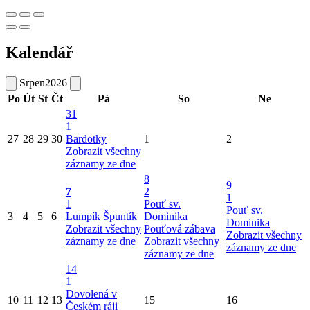
Kalendář
Srpen
2026
Po
Út
St
Čt
Pá
So
Ne
31
1
27
28
29
30
Bardotky
1
2
Zobrazit všechny
záznamy ze dne
8
9
7
2
1
1
Pouť sv.
Pouť sv.
3
4
5
6
Lumpík Špuntík
Dominika
Dominika
Zobrazit všechny
Pouťová zábava
Zobrazit všechny
záznamy ze dne
Zobrazit všechny
záznamy ze dne
záznamy ze dne
14
1
Dovolená v
10
11
12
13
15
16
Českém ráji