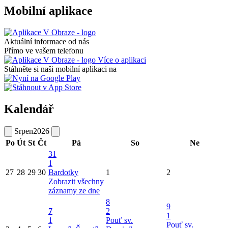
Mobilní aplikace
Aktuální informace od nás
Přímo ve vašem telefonu
Více o aplikaci
Stáhněte si naši mobilní aplikaci na
Kalendář
Srpen
2026
Po
Út
St
Čt
Pá
So
Ne
31
1
27
28
29
30
Bardotky
1
2
Zobrazit všechny
záznamy ze dne
8
9
7
2
1
1
Pouť sv.
Pouť sv.