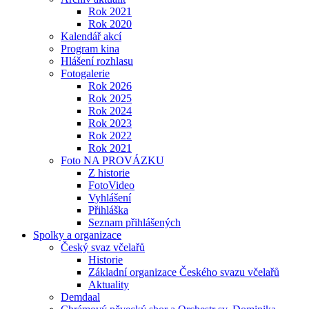
Rok 2021
Rok 2020
Kalendář akcí
Program kina
Hlášení rozhlasu
Fotogalerie
Rok 2026
Rok 2025
Rok 2024
Rok 2023
Rok 2022
Rok 2021
Foto NA PROVÁZKU
Z historie
FotoVideo
Vyhlášení
Přihláška
Seznam přihlášených
Spolky a organizace
Český svaz včelařů
Historie
Základní organizace Českého svazu včelařů
Aktuality
Demdaal