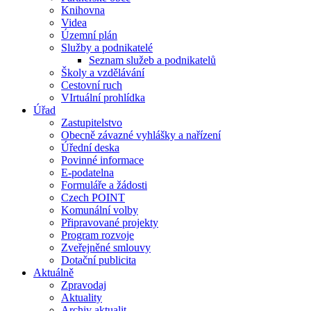
Knihovna
Videa
Územní plán
Služby a podnikatelé
Seznam služeb a podnikatelů
Školy a vzdělávání
Cestovní ruch
VIrtuální prohlídka
Úřad
Zastupitelstvo
Obecně závazné vyhlášky a nařízení
Úřední deska
Povinné informace
E-podatelna
Formuláře a žádosti
Czech POINT
Komunální volby
Připravované projekty
Program rozvoje
Zveřejněné smlouvy
Dotační publicita
Aktuálně
Zpravodaj
Aktuality
Archiv aktualit