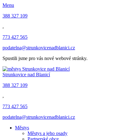
Menu
388 327 109
,
773 427 565
podatelna@strunkovicenadblanici.cz
Spustili jsme pro vás nové webové stránky.
Strunkovice nad Blanicí
388 327 109
,
773 427 565
podatelna@strunkovicenadblanici.cz
Městys
Městys a jeho osady
Partnerské obce