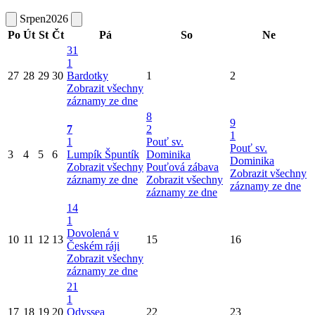
Srpen
2026
Po
Út
St
Čt
Pá
So
Ne
31
1
27
28
29
30
Bardotky
1
2
Zobrazit všechny
záznamy ze dne
8
9
7
2
1
1
Pouť sv.
Pouť sv.
3
4
5
6
Lumpík Špuntík
Dominika
Dominika
Zobrazit všechny
Pouťová zábava
Zobrazit všechny
záznamy ze dne
Zobrazit všechny
záznamy ze dne
záznamy ze dne
14
1
Dovolená v
10
11
12
13
15
16
Českém ráji
Zobrazit všechny
záznamy ze dne
21
1
17
18
19
20
Odyssea
22
23