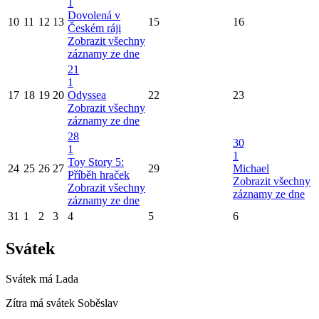
1
Dovolená v
10
11
12
13
15
16
Českém ráji
Zobrazit všechny
záznamy ze dne
21
1
17
18
19
20
Odyssea
22
23
Zobrazit všechny
záznamy ze dne
28
30
1
1
Toy Story 5:
24
25
26
27
29
Michael
Příběh hraček
Zobrazit všechny
Zobrazit všechny
záznamy ze dne
záznamy ze dne
31
1
2
3
4
5
6
Svátek
Svátek má
Lada
Zítra má svátek
Soběslav