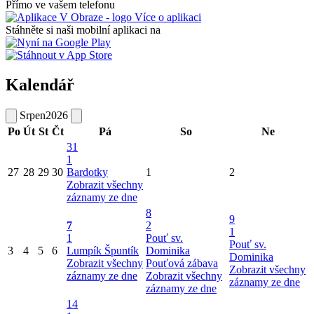
Přímo ve vašem telefonu
Více o aplikaci
Stáhněte si naši mobilní aplikaci na
Kalendář
Srpen
2026
Po
Út
St
Čt
Pá
So
Ne
31
1
27
28
29
30
Bardotky
1
2
Zobrazit všechny
záznamy ze dne
8
9
7
2
1
1
Pouť sv.
Pouť sv.
3
4
5
6
Lumpík Špuntík
Dominika
Dominika
Zobrazit všechny
Pouťová zábava
Zobrazit všechny
záznamy ze dne
Zobrazit všechny
záznamy ze dne
záznamy ze dne
14