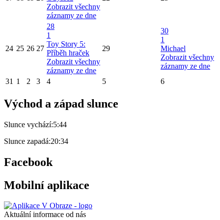
Zobrazit všechny
záznamy ze dne
28
30
1
1
Toy Story 5:
24
25
26
27
29
Michael
Příběh hraček
Zobrazit všechny
Zobrazit všechny
záznamy ze dne
záznamy ze dne
31
1
2
3
4
5
6
Východ a západ slunce
Slunce vychází:
5:44
Slunce zapadá:
20:34
Facebook
Mobilní aplikace
Aktuální informace od nás