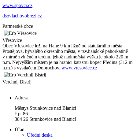
www.spovcr.cz
dsovlachovobrezi.cz
Partnerské obce
Vřesovice
Obec Vřesovice leží na Hané 9 km jižně od statutárního města
Prostějova, bývalého okresního města, v tzv.hanácké pahorkatině
v mírně zvlněném terénu, jehož nadmořská výška je okolo 220 m
n.m. Nejvyšším místem je na hranici katastru kopec Předina (312 m
n.m.) s vysílačem Dobrochov.
www.vresovice.cz
Verchnij Bistrij
Adresa
Městys Strunkovice nad Blanicí
č.p. 86
384 26 Strunkovice nad Blanicí
Úřad
Úřední deska