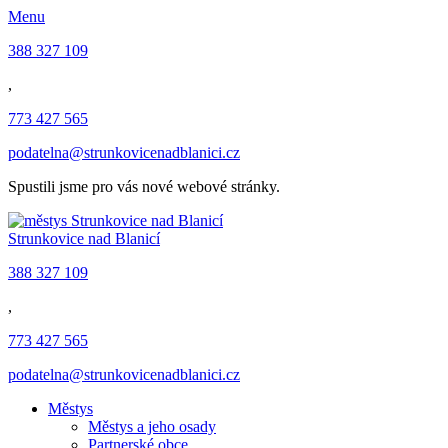
Menu
388 327 109
,
773 427 565
podatelna@strunkovicenadblanici.cz
Spustili jsme pro vás nové webové stránky.
Strunkovice nad Blanicí
388 327 109
,
773 427 565
podatelna@strunkovicenadblanici.cz
Městys
Městys a jeho osady
Partnerské obce