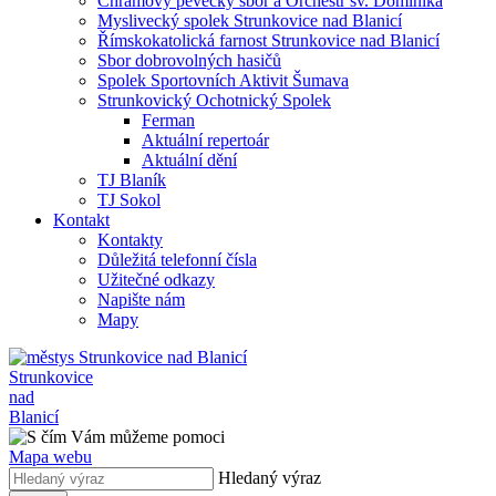
Chrámový pěvecký sbor a Orchestr sv. Dominika
Myslivecký spolek Strunkovice nad Blanicí
Římskokatolická farnost Strunkovice nad Blanicí
Sbor dobrovolných hasičů
Spolek Sportovních Aktivit Šumava
Strunkovický Ochotnický Spolek
Ferman
Aktuální repertoár
Aktuální dění
TJ Blaník
TJ Sokol
Kontakt
Kontakty
Důležitá telefonní čísla
Užitečné odkazy
Napište nám
Mapy
Strunkovice
nad
Blanicí
Mapa webu
Hledaný výraz