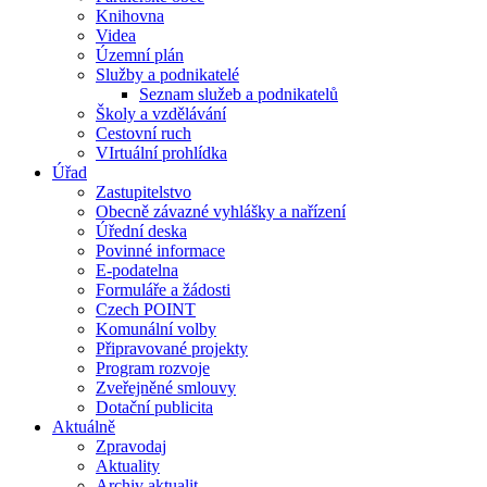
Knihovna
Videa
Územní plán
Služby a podnikatelé
Seznam služeb a podnikatelů
Školy a vzdělávání
Cestovní ruch
VIrtuální prohlídka
Úřad
Zastupitelstvo
Obecně závazné vyhlášky a nařízení
Úřední deska
Povinné informace
E-podatelna
Formuláře a žádosti
Czech POINT
Komunální volby
Připravované projekty
Program rozvoje
Zveřejněné smlouvy
Dotační publicita
Aktuálně
Zpravodaj
Aktuality
Archiv aktualit