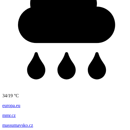
34/19 °C
europa.eu
mmr.cz
massumavsko.cz