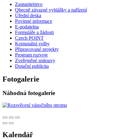
Zastupitelstvo
Obecně závazné vyhlášky a nařízení
Úřední deska
Povinné informace
E-podatelna
Formuláře a žádosti
Czech POINT
Komunální volby
Připravované projekty
Program rozvoje
Zveřejněné smlouvy
Dotační publicita
Fotogalerie
Náhodná fotogalerie
Kalendář