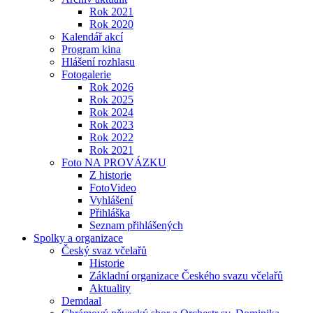
Rok 2021
Rok 2020
Kalendář akcí
Program kina
Hlášení rozhlasu
Fotogalerie
Rok 2026
Rok 2025
Rok 2024
Rok 2023
Rok 2022
Rok 2021
Foto NA PROVÁZKU
Z historie
FotoVideo
Vyhlášení
Přihláška
Seznam přihlášených
Spolky a organizace
Český svaz včelařů
Historie
Základní organizace Českého svazu včelařů
Aktuality
Demdaal