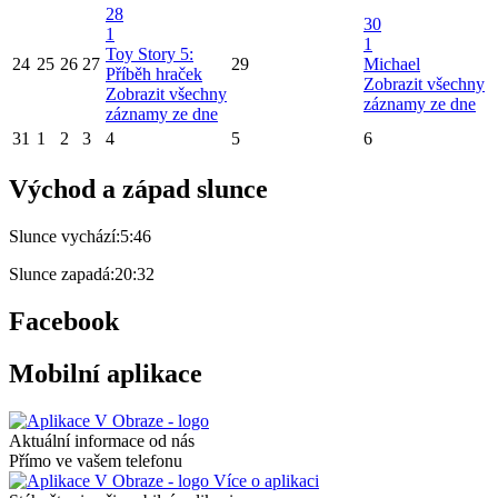
28
30
1
1
Toy Story 5:
24
25
26
27
29
Michael
Příběh hraček
Zobrazit všechny
Zobrazit všechny
záznamy ze dne
záznamy ze dne
31
1
2
3
4
5
6
Východ a západ slunce
Slunce vychází:
5:46
Slunce zapadá:
20:32
Facebook
Mobilní aplikace
Aktuální informace od nás
Přímo ve vašem telefonu
Více o aplikaci