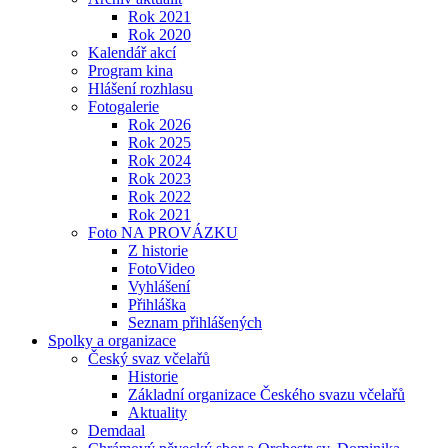
Rok 2021
Rok 2020
Kalendář akcí
Program kina
Hlášení rozhlasu
Fotogalerie
Rok 2026
Rok 2025
Rok 2024
Rok 2023
Rok 2022
Rok 2021
Foto NA PROVÁZKU
Z historie
FotoVideo
Vyhlášení
Přihláška
Seznam přihlášených
Spolky a organizace
Český svaz včelařů
Historie
Základní organizace Českého svazu včelařů
Aktuality
Demdaal