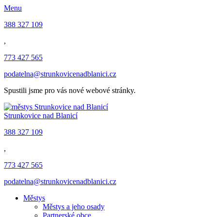
Menu
388 327 109
,
773 427 565
podatelna@strunkovicenadblanici.cz
Spustili jsme pro vás nové webové stránky.
Strunkovice nad Blanicí
388 327 109
,
773 427 565
podatelna@strunkovicenadblanici.cz
Městys
Městys a jeho osady
Partnerské obce