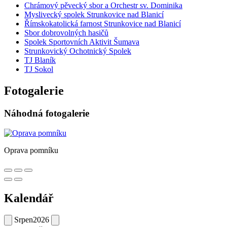
Chrámový pěvecký sbor a Orchestr sv. Dominika
Myslivecký spolek Strunkovice nad Blanicí
Římskokatolická farnost Strunkovice nad Blanicí
Sbor dobrovolných hasičů
Spolek Sportovních Aktivit Šumava
Strunkovický Ochotnický Spolek
TJ Blaník
TJ Sokol
Fotogalerie
Náhodná fotogalerie
Oprava pomníku
Kalendář
Srpen
2026