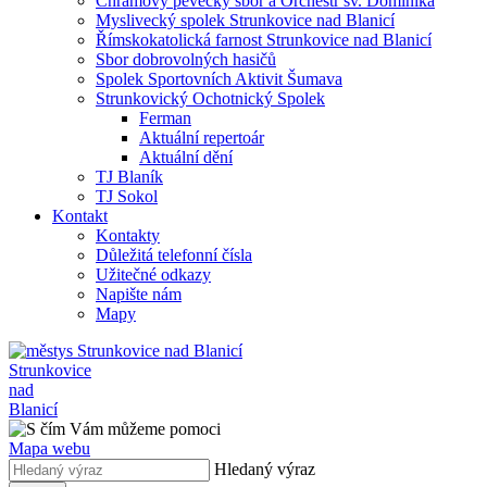
Chrámový pěvecký sbor a Orchestr sv. Dominika
Myslivecký spolek Strunkovice nad Blanicí
Římskokatolická farnost Strunkovice nad Blanicí
Sbor dobrovolných hasičů
Spolek Sportovních Aktivit Šumava
Strunkovický Ochotnický Spolek
Ferman
Aktuální repertoár
Aktuální dění
TJ Blaník
TJ Sokol
Kontakt
Kontakty
Důležitá telefonní čísla
Užitečné odkazy
Napište nám
Mapy
Strunkovice
nad
Blanicí
Mapa webu
Hledaný výraz