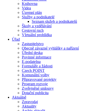
Knihovna
Videa
Územní plán
Služby a podnikatelé
Seznam služeb a podnikatelů
Školy a vzdělávání
Cestovní ruch
VIrtuální prohlídka
Úřad
Zastupitelstvo
Obecně závazné vyhlášky a nařízení
Úřední deska
Povinné informace
E-podatelna
Formuláře a žádosti
Czech POINT
Komunální volby
Připravované projekty
Program rozvoje
Zveřejněné smlouvy
Dotační publicita
Aktuálně
Zpravodaj
Aktuality
Archiv aktualit