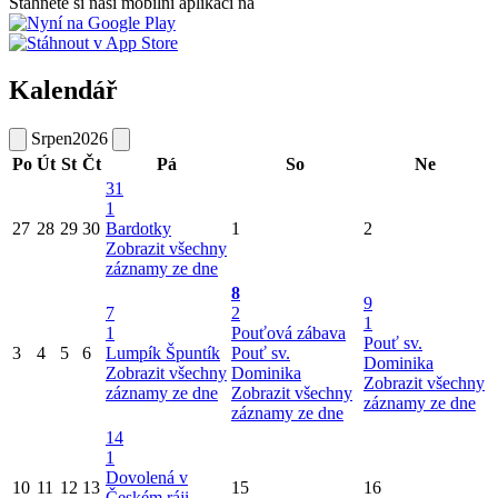
Stáhněte si naši mobilní aplikaci na
Kalendář
Srpen
2026
Po
Út
St
Čt
Pá
So
Ne
31
1
27
28
29
30
Bardotky
1
2
Zobrazit všechny
záznamy ze dne
8
9
7
2
1
1
Pouťová zábava
Pouť sv.
3
4
5
6
Lumpík Špuntík
Pouť sv.
Dominika
Zobrazit všechny
Dominika
Zobrazit všechny
záznamy ze dne
Zobrazit všechny
záznamy ze dne
záznamy ze dne
14
1
Dovolená v
10
11
12
13
15
16
Českém ráji