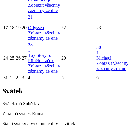
Zobrazit všechny
záznamy ze dne
21
1
17
18
19
20
Odyssea
22
23
Zobrazit všechny
záznamy ze dne
28
30
1
1
Toy Story 5:
24
25
26
27
29
Michael
Příběh hraček
Zobrazit všechny
Zobrazit všechny
záznamy ze dne
záznamy ze dne
31
1
2
3
4
5
6
Svátek
Svátek má
Soběslav
Zítra má svátek
Roman
Státní svátky a významné dny na zítřek: