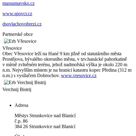
massumavsko.cz
www.spovcr.cz
dsovlachovobrezi.cz
Partnerské obce
Vřesovice
Obec Vřesovice leží na Hané 9 km jižně od statutárního města
Prostějova, bývalého okresního města, v tzv.hanácké pahorkatině
v mírně zvlněném terénu, jehož nadmořská výška je okolo 220 m
n.m. Nejvyšším místem je na hranici katastru kopec Předina (312 m
n.m.) s vysílačem Dobrochov.
www.vresovice.cz
Verchnij Bistrij
Adresa
Městys Strunkovice nad Blanicí
č.p. 86
384 26 Strunkovice nad Blanicí