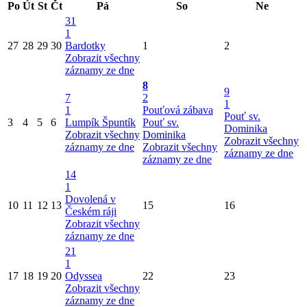
Po
Út
St
Čt
Pá
So
Ne
31
1
27
28
29
30
Bardotky
1
2
Zobrazit všechny
záznamy ze dne
8
9
7
2
1
1
Pouťová zábava
Pouť sv.
3
4
5
6
Lumpík Špuntík
Pouť sv.
Dominika
Zobrazit všechny
Dominika
Zobrazit všechny
záznamy ze dne
Zobrazit všechny
záznamy ze dne
záznamy ze dne
14
1
Dovolená v
10
11
12
13
15
16
Českém ráji
Zobrazit všechny
záznamy ze dne
21
1
17
18
19
20
Odyssea
22
23
Zobrazit všechny
záznamy ze dne