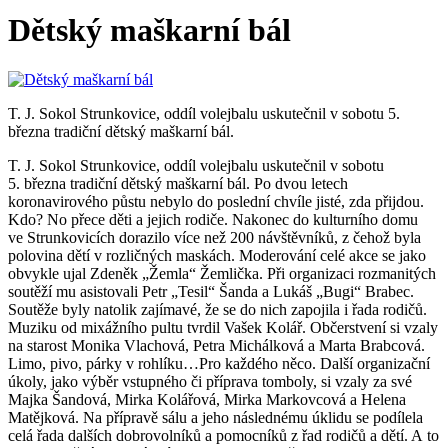
Dětský maškarní bál
T. J. Sokol Strunkovice, oddíl volejbalu uskutečnil v sobotu 5.
března tradiční dětský maškarní bál.
T. J. Sokol Strunkovice, oddíl volejbalu uskutečnil v sobotu
5. března tradiční dětský maškarní bál. Po dvou letech
koronavirového půstu nebylo do poslední chvíle jisté, zda přijdou.
Kdo? No přece děti a jejich rodiče. Nakonec do kulturního domu
ve Strunkovicích dorazilo více než 200 návštěvníků, z čehož byla
polovina dětí v rozličných maskách. Moderování celé akce se jako
obvykle ujal Zdeněk „Žemla“ Žemlička. Při organizaci rozmanitých
soutěží mu asistovali Petr „Tesil“ Šanda a Lukáš „Bugi“ Brabec.
Soutěže byly natolik zajímavé, že se do nich zapojila i řada rodičů.
Muziku od mixážního pultu tvrdil Vašek Kolář. Občerstvení si vzaly
na starost Monika Vlachová, Petra Michálková a Marta Brabcová.
Limo, pivo, párky v rohlíku…Pro každého něco. Další organizační
úkoly, jako výběr vstupného či příprava tomboly, si vzaly za své
Majka Šandová, Mirka Kolářová, Mirka Markovcová a Helena
Matějková. Na přípravě sálu a jeho následnému úklidu se podílela
celá řada dalších dobrovolníků a pomocníků z řad rodičů a dětí. A to