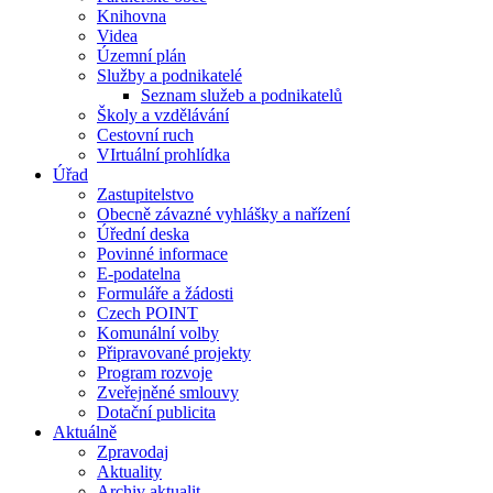
Knihovna
Videa
Územní plán
Služby a podnikatelé
Seznam služeb a podnikatelů
Školy a vzdělávání
Cestovní ruch
VIrtuální prohlídka
Úřad
Zastupitelstvo
Obecně závazné vyhlášky a nařízení
Úřední deska
Povinné informace
E-podatelna
Formuláře a žádosti
Czech POINT
Komunální volby
Připravované projekty
Program rozvoje
Zveřejněné smlouvy
Dotační publicita
Aktuálně
Zpravodaj
Aktuality
Archiv aktualit