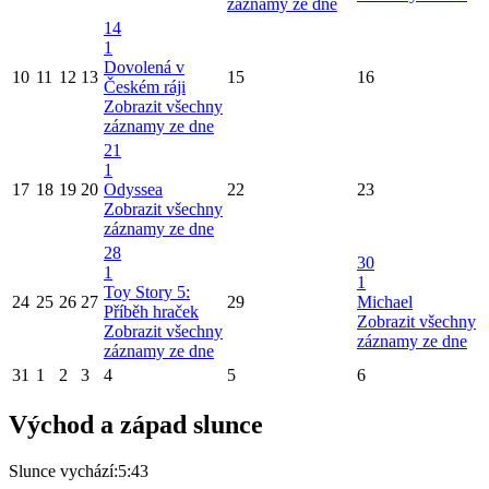
záznamy ze dne
14
1
Dovolená v
10
11
12
13
15
16
Českém ráji
Zobrazit všechny
záznamy ze dne
21
1
17
18
19
20
Odyssea
22
23
Zobrazit všechny
záznamy ze dne
28
30
1
1
Toy Story 5:
24
25
26
27
29
Michael
Příběh hraček
Zobrazit všechny
Zobrazit všechny
záznamy ze dne
záznamy ze dne
31
1
2
3
4
5
6
Východ a západ slunce
Slunce vychází:
5:43