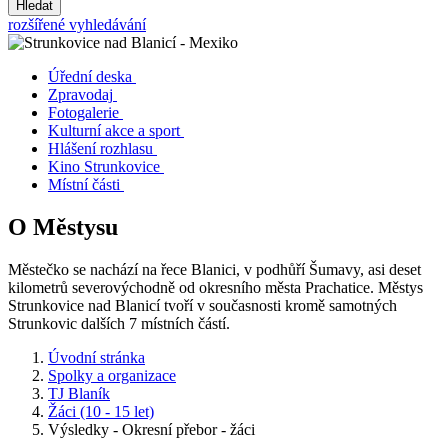
Hledat
rozšířené vyhledávání
Úřední deska
Zpravodaj
Fotogalerie
Kulturní akce a sport
Hlášení rozhlasu
Kino Strunkovice
Místní části
O Městysu
Městečko se nachází na řece Blanici, v podhůří Šumavy, asi deset
kilometrů severovýchodně od okresního města Prachatice. Městys
Strunkovice nad Blanicí tvoří v současnosti kromě samotných
Strunkovic dalších 7 místních částí.
Úvodní stránka
Spolky a organizace
TJ Blaník
Žáci (10 - 15 let)
Výsledky - Okresní přebor - žáci