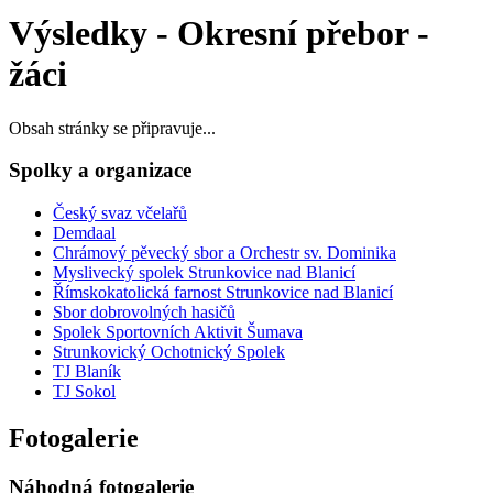
Výsledky - Okresní přebor -
žáci
Obsah stránky se připravuje...
Spolky a organizace
Český svaz včelařů
Demdaal
Chrámový pěvecký sbor a Orchestr sv. Dominika
Myslivecký spolek Strunkovice nad Blanicí
Římskokatolická farnost Strunkovice nad Blanicí
Sbor dobrovolných hasičů
Spolek Sportovních Aktivit Šumava
Strunkovický Ochotnický Spolek
TJ Blaník
TJ Sokol
Fotogalerie
Náhodná fotogalerie