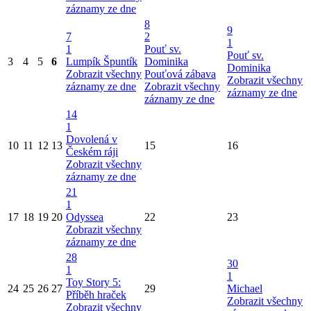
záznamy ze dne
8
9
7
2
1
1
Pouť sv.
Pouť sv.
3
4
5
6
Lumpík Špuntík
Dominika
Dominika
Zobrazit všechny
Pouťová zábava
Zobrazit všechny
záznamy ze dne
Zobrazit všechny
záznamy ze dne
záznamy ze dne
14
1
Dovolená v
10
11
12
13
15
16
Českém ráji
Zobrazit všechny
záznamy ze dne
21
1
17
18
19
20
Odyssea
22
23
Zobrazit všechny
záznamy ze dne
28
30
1
1
Toy Story 5:
24
25
26
27
29
Michael
Příběh hraček
Zobrazit všechny
Zobrazit všechny