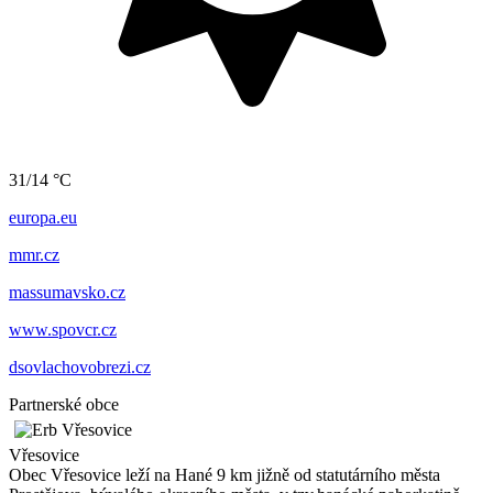
31/14 °C
europa.eu
mmr.cz
massumavsko.cz
www.spovcr.cz
dsovlachovobrezi.cz
Partnerské obce
Vřesovice
Obec Vřesovice leží na Hané 9 km jižně od statutárního města