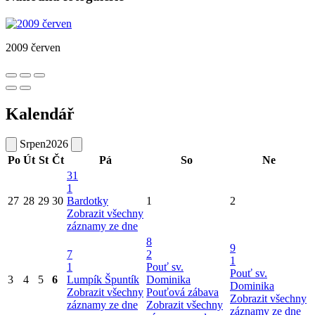
2009 červen
Kalendář
Srpen
2026
Po
Út
St
Čt
Pá
So
Ne
31
1
27
28
29
30
Bardotky
1
2
Zobrazit všechny
záznamy ze dne
8
9
7
2
1
1
Pouť sv.
Pouť sv.
3
4
5
6
Lumpík Špuntík
Dominika
Dominika
Zobrazit všechny
Pouťová zábava
Zobrazit všechny
záznamy ze dne
Zobrazit všechny
záznamy ze dne