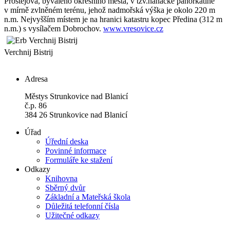
Prostějova, bývalého okresního města, v tzv.hanácké pahorkatině
v mírně zvlněném terénu, jehož nadmořská výška je okolo 220 m
n.m. Nejvyšším místem je na hranici katastru kopec Předina (312 m
n.m.) s vysílačem Dobrochov.
www.vresovice.cz
Verchnij Bistrij
Adresa
Městys Strunkovice nad Blanicí
č.p. 86
384 26 Strunkovice nad Blanicí
Úřad
Úřední deska
Povinné informace
Formuláře ke stažení
Odkazy
Knihovna
Sběrný dvůr
Základní a Mateřská škola
Důležitá telefonní čísla
Užitečné odkazy