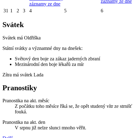
záznamy ze dne
záznamy ze dne
31
1
2
3
4
5
6
Svátek
Svátek má
Oldřiška
Státní svátky a významné dny na dnešek:
Světový den boje za zákaz jaderných zbraní
Mezinárodní den boje lékařů za mír
Zítra má svátek
Lada
Pranostiky
Pranostika na akt. měsíc
Z počátku toho měsíce říká se, že opět studený vítr ze strnišť
fouká.
Pranostika na akt. den
V srpnu již nelze slunci mnoho věřit.