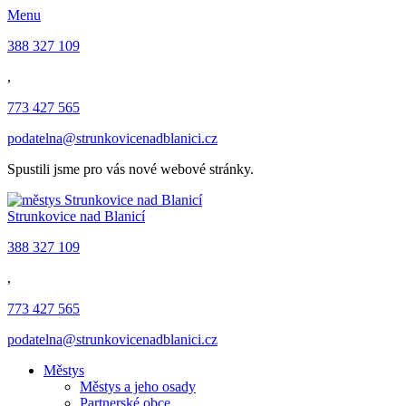
Menu
388 327 109
,
773 427 565
podatelna@strunkovicenadblanici.cz
Spustili jsme pro vás nové webové stránky.
Strunkovice nad Blanicí
388 327 109
,
773 427 565
podatelna@strunkovicenadblanici.cz
Městys
Městys a jeho osady
Partnerské obce