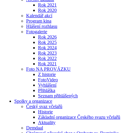
Rok 2021
Rok 2020
Kalendář akcí
Program kina
Hlášení rozhlasu
Fotogalerie
Rok 2026
Rok 2025
Rok 2024
Rok 2023
Rok 2022
Rok 2021
Foto NA PROVÁZKU
Z historie
FotoVideo
Vyhlášení
Přihláška
Seznam přihlášených
Spolky a organizace
Český svaz včelařů
Historie
Základní organizace Českého svazu včelařů
Aktuality
Demdaal