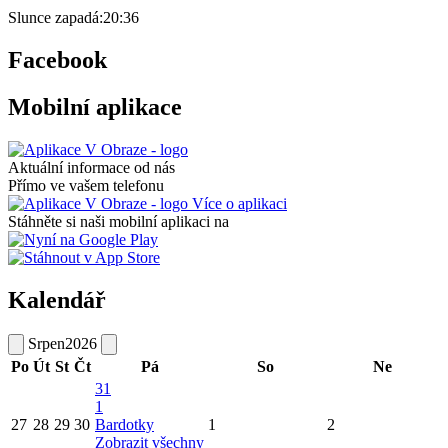
Slunce zapadá:
20:36
Facebook
Mobilní aplikace
Aktuální informace od nás
Přímo ve vašem telefonu
Více o aplikaci
Stáhněte si naši mobilní aplikaci na
Kalendář
Srpen
2026
Po
Út
St
Čt
Pá
So
Ne
31
1
27
28
29
30
Bardotky
1
2
Zobrazit všechny