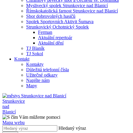
Chrámový pěvecký sbor a Orchestr sv. Dominika
Myslivecký spolek Strunkovice nad Blanicí
Římskokatolická farnost Strunkovice nad Blanicí
Sbor dobrovolných hasičů
Spolek Sportovních Aktivit Šumava
Strunkovický Ochotnický Spolek
Ferman
Aktuální repertoár
Aktuální dění
TJ Blaník
TJ Sokol
Kontakt
Kontakty
Důležitá telefonní čísla
Užitečné odkazy
Napište nám
Mapy
Strunkovice
nad
Blanicí
Mapa webu
Hledaný výraz