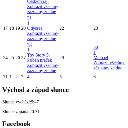
Českém ráji
Zobrazit všechny
záznamy ze dne
21
1
17
18
19
20
Odyssea
22
23
Zobrazit všechny
záznamy ze dne
28
30
1
1
Toy Story 5:
24
25
26
27
29
Michael
Příběh hraček
Zobrazit všechny
Zobrazit všechny
záznamy ze dne
záznamy ze dne
31
1
2
3
4
5
6
Východ a západ slunce
Slunce vychází:
5:47
Slunce zapadá:
20:31
Facebook