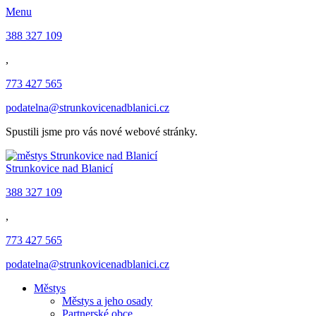
Menu
388 327 109
,
773 427 565
podatelna@strunkovicenadblanici.cz
Spustili jsme pro vás nové webové stránky.
Strunkovice nad Blanicí
388 327 109
,
773 427 565
podatelna@strunkovicenadblanici.cz
Městys
Městys a jeho osady
Partnerské obce