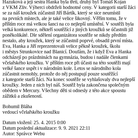
Hazuková a její sestra Hanka byla třetí, druhý byl Tomáš Kojan
z VKM Zliv. Výherci obdrželi hodnotné ceny. V kategorii starší žáci
se za náš kroužek zúčastnil Jiří Bártík, který se sice neumístil
na prvních místech, ale je také velice šikovný. Věřím tomu, že v
příštím roce má velkou šanci na co nejlepší umístění. V soutěži byla
velká konkurence, někteří soutěžící z jiných kroužků se účastnili již
poněkolikáté. Dle sdělení organizátora soutěže se nikdy předtím
nestalo, aby kroužek, který se zúčastnil poprvé, obsadil první místa.
Eva, Hanka a Jiří reprezentovali velice pěkně kroužek, školu
i městys Strunkovice nad Blanicí. Doufám, že i když Eva a Hanka
odcházejí po prázdninách na gymnázia, budou i nadále členkami
včelařského kroužku. V příštím roce při účasti na této soutěži mají
velké šance uspět i v národním kole. Letos se národního kola
zúčastnit nemohly, protože do něj postupují pouze soutěžící
z kategorie starší žáci. Na konec soutěže se vyhlašovaly dva nejlepší
kroužky. Jeden z nich byl náš. Soutěž byla zakončena společným
obědem v Mercury. Všechny děti si odnesly z této akce spoustu
zážitků a zkušeností.
Bohumil Bláha
vedoucí včelařského kroužku
Datum vložení:
25. 4. 2015 0:00
Datum poslední aktualizace:
9. 9. 2021 22:11
Autor:
Správce Webu