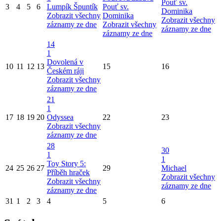
Pouť sv.
3
4
5
6
Lumpík Špuntík
Pouť sv.
Dominika
Zobrazit všechny
Dominika
Zobrazit všechny
záznamy ze dne
Zobrazit všechny
záznamy ze dne
záznamy ze dne
14
1
Dovolená v
10
11
12
13
15
16
Českém ráji
Zobrazit všechny
záznamy ze dne
21
1
17
18
19
20
Odyssea
22
23
Zobrazit všechny
záznamy ze dne
28
30
1
1
Toy Story 5:
24
25
26
27
29
Michael
Příběh hraček
Zobrazit všechny
Zobrazit všechny
záznamy ze dne
záznamy ze dne
31
1
2
3
4
5
6