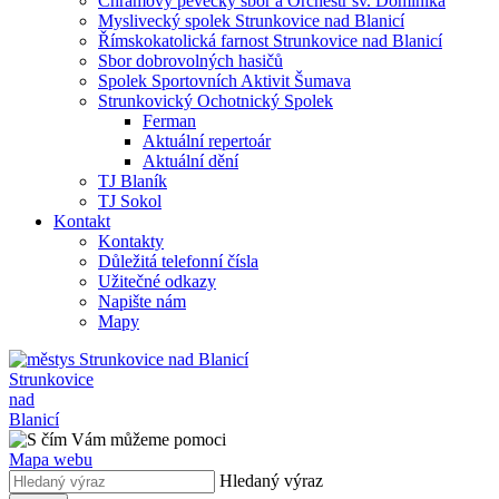
Chrámový pěvecký sbor a Orchestr sv. Dominika
Myslivecký spolek Strunkovice nad Blanicí
Římskokatolická farnost Strunkovice nad Blanicí
Sbor dobrovolných hasičů
Spolek Sportovních Aktivit Šumava
Strunkovický Ochotnický Spolek
Ferman
Aktuální repertoár
Aktuální dění
TJ Blaník
TJ Sokol
Kontakt
Kontakty
Důležitá telefonní čísla
Užitečné odkazy
Napište nám
Mapy
Strunkovice
nad
Blanicí
Mapa webu
Hledaný výraz