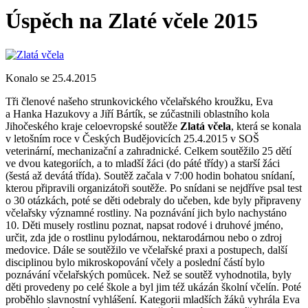
Úspěch na Zlaté včele 2015
Konalo se 25.4.2015
Tři členové našeho strunkovického včelařského kroužku, Eva
a Hanka Hazukovy a Jiří Bártík, se zúčastnili oblastního kola
Jihočeského kraje celoevropské soutěže
Zlatá včela
, která se konala
v letošním roce v Českých Budějovicích 25.4.2015 v SOŠ
veterinární, mechanizační a zahradnické. Celkem soutěžilo 25 dětí
ve dvou kategoriích, a to mladší žáci (do páté třídy) a starší žáci
(šestá až devátá třída). Soutěž začala v 7:00 hodin bohatou snídaní,
kterou připravili organizátoři soutěže. Po snídani se nejdříve psal test
o 30 otázkách, poté se děti odebraly do učeben, kde byly připraveny
včelařsky významné rostliny. Na poznávání jich bylo nachystáno
10. Děti musely rostlinu poznat, napsat rodové i druhové jméno,
určit, zda jde o rostlinu pylodárnou, nektarodárnou nebo o zdroj
medovice. Dále se soutěžilo ve včelařské praxi a postupech, další
disciplinou bylo mikroskopování včely a poslední částí bylo
poznávání včelařských pomůcek. Než se soutěž vyhodnotila, byly
děti provedeny po celé škole a byl jim též ukázán školní včelín. Poté
proběhlo slavnostní vyhlášení. Kategorii mladších žáků vyhrála Eva