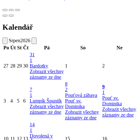
Kalendář
Srpen
2026
Po
Út
St
Čt
Pá
So
Ne
31
1
27
28
29
30
Bardotky
1
2
Zobrazit všechny
záznamy ze dne
8
9
7
2
1
1
Pouťová zábava
Pouť sv.
3
4
5
6
Lumpík Špuntík
Pouť sv.
Dominika
Zobrazit všechny
Dominika
Zobrazit všechny
záznamy ze dne
Zobrazit všechny
záznamy ze dne
záznamy ze dne
14
1
Dovolená v
10
11
12
13
15
16