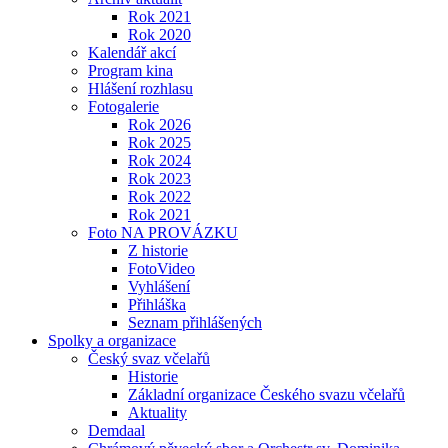
Rok 2021
Rok 2020
Kalendář akcí
Program kina
Hlášení rozhlasu
Fotogalerie
Rok 2026
Rok 2025
Rok 2024
Rok 2023
Rok 2022
Rok 2021
Foto NA PROVÁZKU
Z historie
FotoVideo
Vyhlášení
Přihláška
Seznam přihlášených
Spolky a organizace
Český svaz včelařů
Historie
Základní organizace Českého svazu včelařů
Aktuality
Demdaal