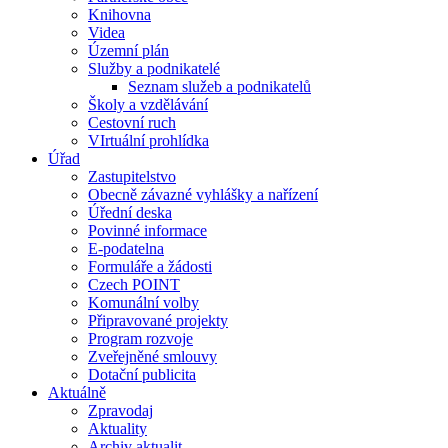
Knihovna
Videa
Územní plán
Služby a podnikatelé
Seznam služeb a podnikatelů
Školy a vzdělávání
Cestovní ruch
VIrtuální prohlídka
Úřad
Zastupitelstvo
Obecně závazné vyhlášky a nařízení
Úřední deska
Povinné informace
E-podatelna
Formuláře a žádosti
Czech POINT
Komunální volby
Připravované projekty
Program rozvoje
Zveřejněné smlouvy
Dotační publicita
Aktuálně
Zpravodaj
Aktuality
Archiv aktualit