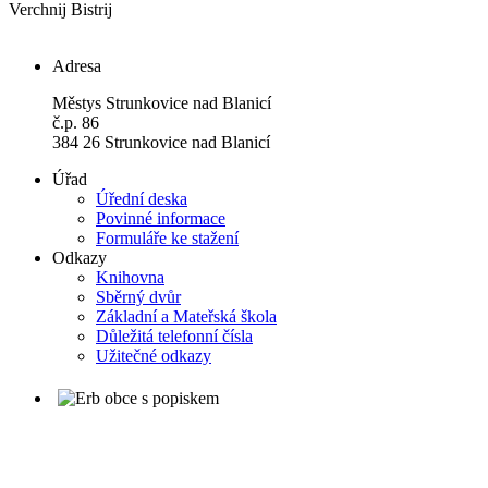
Verchnij Bistrij
Adresa
Městys Strunkovice nad Blanicí
č.p. 86
384 26 Strunkovice nad Blanicí
Úřad
Úřední deska
Povinné informace
Formuláře ke stažení
Odkazy
Knihovna
Sběrný dvůr
Základní a Mateřská škola
Důležitá telefonní čísla
Užitečné odkazy