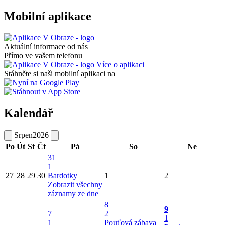
Mobilní aplikace
Aktuální informace od nás
Přímo ve vašem telefonu
Více o aplikaci
Stáhněte si naši mobilní aplikaci na
Kalendář
Srpen
2026
Po
Út
St
Čt
Pá
So
Ne
31
1
27
28
29
30
Bardotky
1
2
Zobrazit všechny
záznamy ze dne
8
9
7
2
1
1
Pouťová zábava