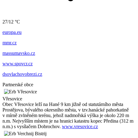
27/12 °C
europa.eu
mmr.cz
massumavsko.cz
www.spovcr.cz
dsovlachovobrezi.cz
Partnerské obce
Vřesovice
Obec Vřesovice leží na Hané 9 km jižně od statutárního města
Prostějova, bývalého okresního města, v tzv.hanácké pahorkatině
v mírně zvlněném terénu, jehož nadmořská výška je okolo 220 m
n.m. Nejvyšším místem je na hranici katastru kopec Předina (312 m
n.m.) s vysílačem Dobrochov.
www.vresovice.cz