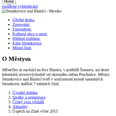
Hledat
rozšířené vyhledávání
Úřední deska
Zpravodaj
Fotogalerie
Kulturní akce a sport
Hlášení rozhlasu
Kino Strunkovice
Místní části
O Městysu
Městečko se nachází na řece Blanici, v podhůří Šumavy, asi deset
kilometrů severovýchodně od okresního města Prachatice. Městys
Strunkovice nad Blanicí tvoří v současnosti kromě samotných
Strunkovic dalších 7 místních částí.
Úvodní stránka
Spolky a organizace
Český svaz včelařů
Aktuality
Úspěch na Zlaté včele 2015