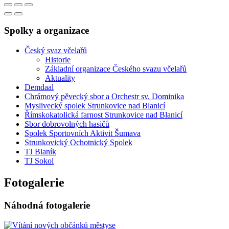
Spolky a organizace
Český svaz včelařů
Historie
Základní organizace Českého svazu včelařů
Aktuality
Demdaal
Chrámový pěvecký sbor a Orchestr sv. Dominika
Myslivecký spolek Strunkovice nad Blanicí
Římskokatolická farnost Strunkovice nad Blanicí
Sbor dobrovolných hasičů
Spolek Sportovních Aktivit Šumava
Strunkovický Ochotnický Spolek
TJ Blaník
TJ Sokol
Fotogalerie
Náhodná fotogalerie