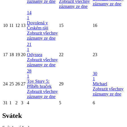
záznamy ze dne
Zobrazit všechny
záznamy ze dne
záznamy ze dne
14
1
Dovolená v
10
11
12
13
15
16
Českém ráji
Zobrazit všechny
záznamy ze dne
21
1
17
18
19
20
Odyssea
22
23
Zobrazit všechny
záznamy ze dne
28
30
1
1
Toy Story 5:
24
25
26
27
29
Michael
Příběh hraček
Zobrazit všechny
Zobrazit všechny
záznamy ze dne
záznamy ze dne
31
1
2
3
4
5
6
Svátek