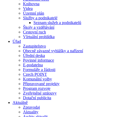
Knihovna
Videa
Územní plán
Služby a podnikatelé
Seznam služeb a podnikatelů
Školy a vzdělávání
Cestovní ruch
VIrtuální prohlídka
Úřad
Zastupitelstvo
Obecně závazné vyhlášky a nařízení
Úřední deska
Povinné informace
E-podatelna
Formuláře a žádosti
Czech POINT
Komunální volby
Připravované projekty
Program rozvoje
Zveřejněné smlouvy
Dotační publicita
Aktuálně
Zpravodaj
Aktuality
Archiv aktualit