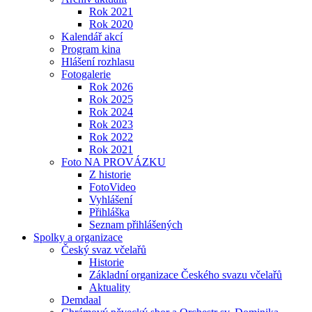
Rok 2021
Rok 2020
Kalendář akcí
Program kina
Hlášení rozhlasu
Fotogalerie
Rok 2026
Rok 2025
Rok 2024
Rok 2023
Rok 2022
Rok 2021
Foto NA PROVÁZKU
Z historie
FotoVideo
Vyhlášení
Přihláška
Seznam přihlášených
Spolky a organizace
Český svaz včelařů
Historie
Základní organizace Českého svazu včelařů
Aktuality
Demdaal