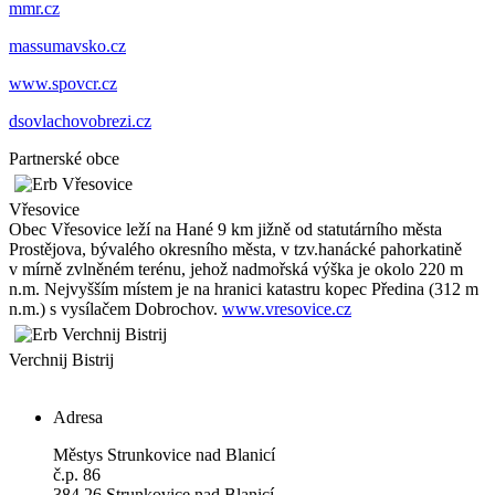
mmr.cz
massumavsko.cz
www.spovcr.cz
dsovlachovobrezi.cz
Partnerské obce
Vřesovice
Obec Vřesovice leží na Hané 9 km jižně od statutárního města
Prostějova, bývalého okresního města, v tzv.hanácké pahorkatině
v mírně zvlněném terénu, jehož nadmořská výška je okolo 220 m
n.m. Nejvyšším místem je na hranici katastru kopec Předina (312 m
n.m.) s vysílačem Dobrochov.
www.vresovice.cz
Verchnij Bistrij
Adresa
Městys Strunkovice nad Blanicí
č.p. 86
384 26 Strunkovice nad Blanicí