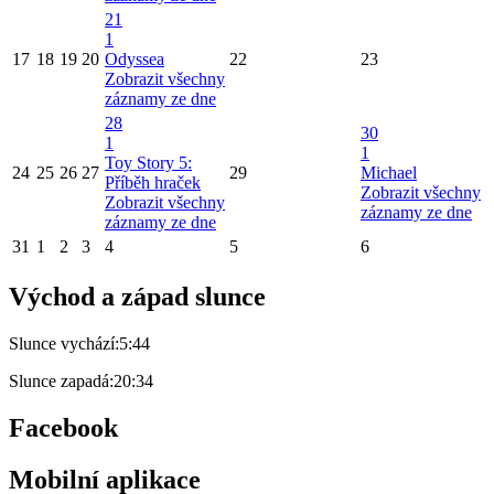
21
1
17
18
19
20
Odyssea
22
23
Zobrazit všechny
záznamy ze dne
28
30
1
1
Toy Story 5:
24
25
26
27
29
Michael
Příběh hraček
Zobrazit všechny
Zobrazit všechny
záznamy ze dne
záznamy ze dne
31
1
2
3
4
5
6
Východ a západ slunce
Slunce vychází:
5:44
Slunce zapadá:
20:34
Facebook
Mobilní aplikace