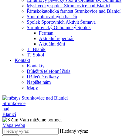
Chrámový pěvecký sbor a Orchestr sv. Dominika
Myslivecký spolek Strunkovice nad Blanicí
Římskokatolická farnost Strunkovice nad Blanicí
Sbor dobrovolných hasičů
Spolek Sportovních Aktivit Šumava
Strunkovický Ochotnický Spolek
Ferman
Aktuální repertoár
Aktuální dění
TJ Blaník
TJ Sokol
Kontakt
Kontakty
Důležitá telefonní čísla
Užitečné odkazy
Napište nám
Mapy
Strunkovice
nad
Blanicí
Mapa webu
Hledaný výraz