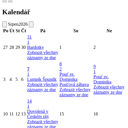
Kalendář
Srpen
2026
Po
Út
St
Čt
Pá
So
Ne
31
1
27
28
29
30
Bardotky
1
2
Zobrazit všechny
záznamy ze dne
8
9
7
2
1
1
Pouť sv.
Pouť sv.
3
4
5
6
Lumpík Špuntík
Dominika
Dominika
Zobrazit všechny
Pouťová zábava
Zobrazit všechny
záznamy ze dne
Zobrazit všechny
záznamy ze dne
záznamy ze dne
14
1
Dovolená v
10
11
12
13
15
16
Českém ráji
Zobrazit všechny
záznamy ze dne