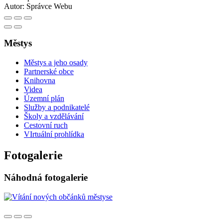
Autor:
Správce Webu
Městys
Městys a jeho osady
Partnerské obce
Knihovna
Videa
Územní plán
Služby a podnikatelé
Školy a vzdělávání
Cestovní ruch
VIrtuální prohlídka
Fotogalerie
Náhodná fotogalerie