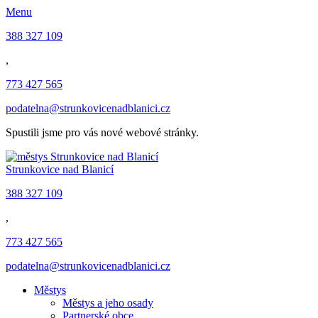
Menu
388 327 109
,
773 427 565
podatelna@strunkovicenadblanici.cz
Spustili jsme pro vás nové webové stránky.
Strunkovice nad Blanicí
388 327 109
,
773 427 565
podatelna@strunkovicenadblanici.cz
Městys
Městys a jeho osady
Partnerské obce