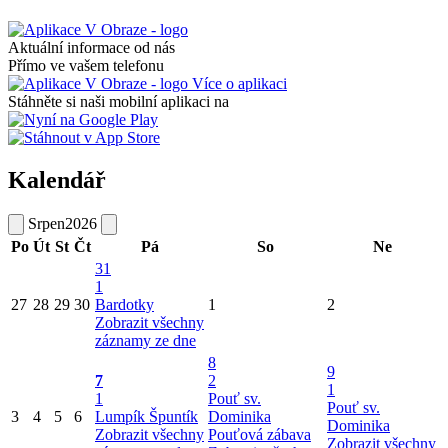
Aktuální informace od nás
Přímo ve vašem telefonu
Více o aplikaci
Stáhněte si naši mobilní aplikaci na
Kalendář
Srpen
2026
Po
Út
St
Čt
Pá
So
Ne
31
1
27
28
29
30
Bardotky
1
2
Zobrazit všechny
záznamy ze dne
8
9
7
2
1
1
Pouť sv.
Pouť sv.
3
4
5
6
Lumpík Špuntík
Dominika
Dominika
Zobrazit všechny
Pouťová zábava
Zobrazit všechny