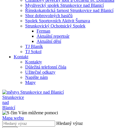
Chrámový pěvecký sbor a Orchestr sv. Dominika
Myslivecký spolek Strunkovice nad Blanicí
Římskokatolická farnost Strunkovice nad Blanicí
Sbor dobrovolných hasičů
Spolek Sportovních Aktivit Šumava
Strunkovický Ochotnický Spolek
Ferman
Aktuální repertoár
Aktuální dění
TJ Blaník
TJ Sokol
Kontakt
Kontakty
Důležitá telefonní čísla
Užitečné odkazy
Napište nám
Mapy
Strunkovice
nad
Blanicí
Mapa webu
Hledaný výraz