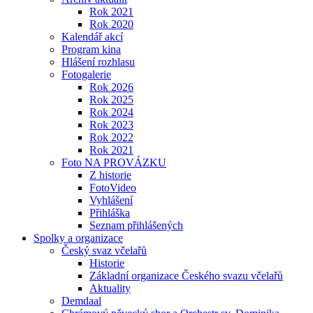
Rok 2021
Rok 2020
Kalendář akcí
Program kina
Hlášení rozhlasu
Fotogalerie
Rok 2026
Rok 2025
Rok 2024
Rok 2023
Rok 2022
Rok 2021
Foto NA PROVÁZKU
Z historie
FotoVideo
Vyhlášení
Přihláška
Seznam přihlášených
Spolky a organizace
Český svaz včelařů
Historie
Základní organizace Českého svazu včelařů
Aktuality
Demdaal