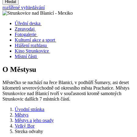
Hledat
rozšířené vyhledávání
Úřední deska
Zpravodaj
Fotogalerie
Kulturní akce a sport
Hlášení rozhlasu
Kino Strunkovice
Místní části
O Městysu
Městečko se nachází na řece Blanici, v podhůří Šumavy, asi deset
kilometrů severovýchodně od okresního města Prachatice. Městys
Strunkovice nad Blanicí tvoří v současnosti kromě samotných
Strunkovic dalších 7 místních částí.
Úvodní stránka
Městys
Městys a jeho osady
Velký Bor
Stezka odvahy