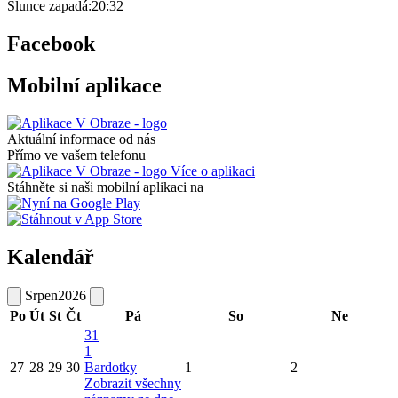
Slunce zapadá:
20:32
Facebook
Mobilní aplikace
Aktuální informace od nás
Přímo ve vašem telefonu
Více o aplikaci
Stáhněte si naši mobilní aplikaci na
Kalendář
Srpen
2026
Po
Út
St
Čt
Pá
So
Ne
31
1
27
28
29
30
Bardotky
1
2
Zobrazit všechny