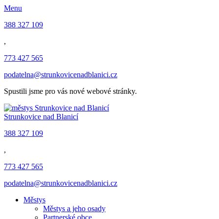
Menu
388 327 109
,
773 427 565
podatelna@strunkovicenadblanici.cz
Spustili jsme pro vás nové webové stránky.
Strunkovice nad Blanicí
388 327 109
,
773 427 565
podatelna@strunkovicenadblanici.cz
Městys
Městys a jeho osady
Partnerské obce