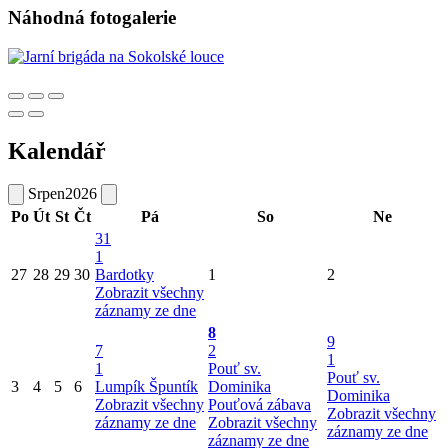
Náhodná fotogalerie
Kalendář
Srpen
2026
Po
Út
St
Čt
Pá
So
Ne
31
1
27
28
29
30
Bardotky
1
2
Zobrazit všechny
záznamy ze dne
8
9
7
2
1
1
Pouť sv.
Pouť sv.
3
4
5
6
Lumpík Špuntík
Dominika
Dominika
Zobrazit všechny
Pouťová zábava
Zobrazit všechny
záznamy ze dne
Zobrazit všechny
záznamy ze dne
záznamy ze dne