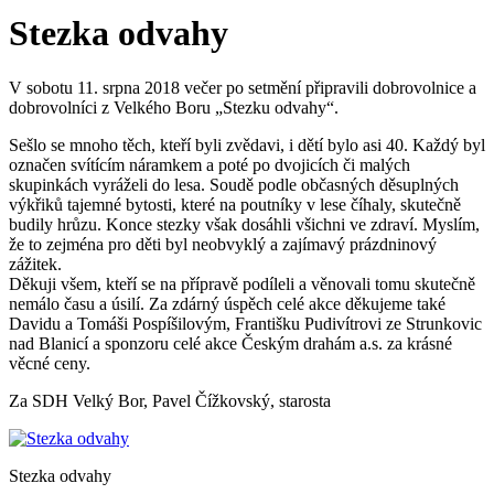
Stezka odvahy
V sobotu 11. srpna 2018 večer po setmění připravili dobrovolnice a
dobrovolníci z Velkého Boru „Stezku odvahy“.
Sešlo se mnoho těch, kteří byli zvědavi, i dětí bylo asi 40. Každý byl
označen svítícím náramkem a poté po dvojicích či malých
skupinkách vyráželi do lesa. Soudě podle občasných děsuplných
výkřiků tajemné bytosti, které na poutníky v lese číhaly, skutečně
budily hrůzu. Konce stezky však dosáhli všichni ve zdraví. Myslím,
že to zejména pro děti byl neobvyklý a zajímavý prázdninový
zážitek.
Děkuji všem, kteří se na přípravě podíleli a věnovali tomu skutečně
nemálo času a úsilí. Za zdárný úspěch celé akce děkujeme také
Davidu a Tomáši Pospíšilovým, Františku Pudivítrovi ze Strunkovic
nad Blanicí a sponzoru celé akce Českým drahám a.s. za krásné
věcné ceny.
Za SDH Velký Bor, Pavel Čížkovský, starosta
Stezka odvahy