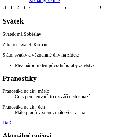
záznamy ze dne
31
1
2
3
4
5
6
Svátek
Svátek má
Soběslav
Zítra má svátek
Roman
Státní svátky a významné dny na zítřek:
Mezinárodní den původního obyvatelstva
Pranostiky
Pranostika na akt. měsíc
Co srpen neuvaří, to už září nedosmaží.
Pranostika na akt. den
Málo plodů v srpnu, málo včel z jara.
Další
Aktuální počasí