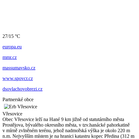
27/15 °C
europa.eu
mmr.cz
massumavsko.cz
www.spovcr.cz
dsovlachovobrezi.cz
Partnerské obce
Vřesovice
Obec Vřesovice leží na Hané 9 km jižně od statutárního města
Prostějova, bývalého okresního města, v tzv.hanácké pahorkatině
v mírně zvlněném terénu, jehož nadmořská výška je okolo 220 m
n.m. Nejvyšším místem je na hranici katastru kopec Předina (312 m