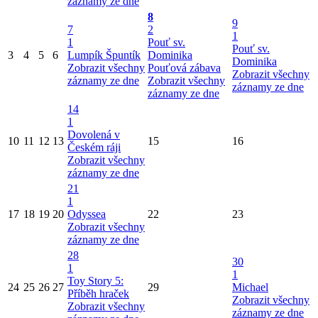
záznamy ze dne
8
9
7
2
1
1
Pouť sv.
Pouť sv.
3
4
5
6
Lumpík Špuntík
Dominika
Dominika
Zobrazit všechny
Pouťová zábava
Zobrazit všechny
záznamy ze dne
Zobrazit všechny
záznamy ze dne
záznamy ze dne
14
1
Dovolená v
10
11
12
13
15
16
Českém ráji
Zobrazit všechny
záznamy ze dne
21
1
17
18
19
20
Odyssea
22
23
Zobrazit všechny
záznamy ze dne
28
30
1
1
Toy Story 5:
24
25
26
27
29
Michael
Příběh hraček
Zobrazit všechny
Zobrazit všechny
záznamy ze dne