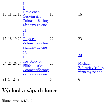
14
1
Dovolená v
10
11
12
13
15
16
Českém ráji
Zobrazit všechny
záznamy ze dne
21
1
17
18
19
20
Odyssea
22
23
Zobrazit všechny
záznamy ze dne
28
30
1
1
Toy Story 5:
24
25
26
27
29
Michael
Příběh hraček
Zobrazit všechny
Zobrazit všechny
záznamy ze dne
záznamy ze dne
31
1
2
3
4
5
6
Východ a západ slunce
Slunce vychází:
5:46