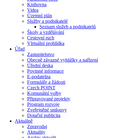
Knihovna
Videa
Územní plán
Služby a podnikatelé
Seznam služeb a podnikatelů
Školy a vzdělávání
Cestovní ruch
VIrtuální prohlídka
Úřad
Zastupitelstvo
Obecně závazné vyhlášky a nařízení
Úřední deska
Povinné informace
E-podatelna
Formuláře a žádosti
Czech POINT
Komunální volby
Připravované projekty
Program rozvoje
Zveřejněné smlouvy
Dotační publicita
Aktuálně
Zpravodaj
Aktuality
Archiv aktualit