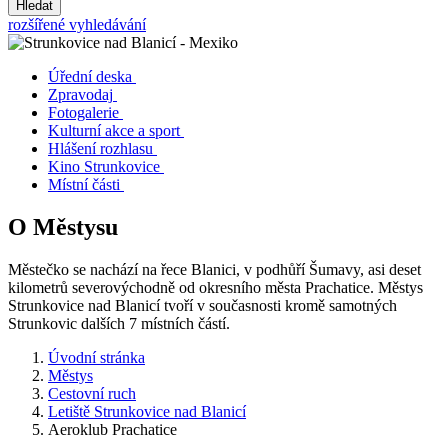
Hledat
rozšířené vyhledávání
Úřední deska
Zpravodaj
Fotogalerie
Kulturní akce a sport
Hlášení rozhlasu
Kino Strunkovice
Místní části
O Městysu
Městečko se nachází na řece Blanici, v podhůří Šumavy, asi deset
kilometrů severovýchodně od okresního města Prachatice. Městys
Strunkovice nad Blanicí tvoří v současnosti kromě samotných
Strunkovic dalších 7 místních částí.
Úvodní stránka
Městys
Cestovní ruch
Letiště Strunkovice nad Blanicí
Aeroklub Prachatice