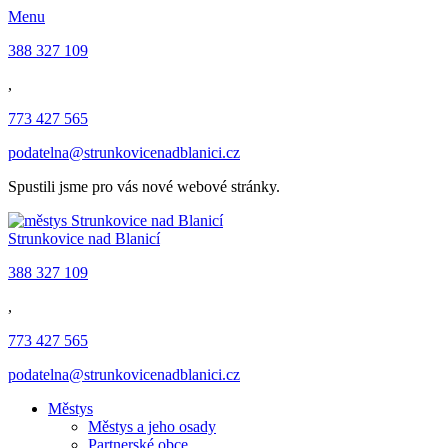
Menu
388 327 109
,
773 427 565
podatelna@strunkovicenadblanici.cz
Spustili jsme pro vás nové webové stránky.
Strunkovice nad Blanicí
388 327 109
,
773 427 565
podatelna@strunkovicenadblanici.cz
Městys
Městys a jeho osady
Partnerské obce