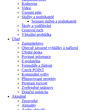
Knihovna
Videa
Územní plán
Služby a podnikatelé
Seznam služeb a podnikatelů
Školy a vzdělávání
Cestovní ruch
VIrtuální prohlídka
Úřad
Zastupitelstvo
Obecně závazné vyhlášky a nařízení
Úřední deska
Povinné informace
E-podatelna
Formuláře a žádosti
Czech POINT
Komunální volby
Připravované projekty
Program rozvoje
Zveřejněné smlouvy
Dotační publicita
Aktuálně
Zpravodaj
Aktuality
Archiv aktualit