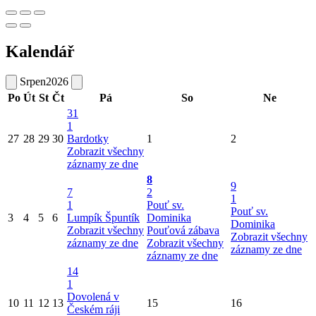
Kalendář
Srpen
2026
Po
Út
St
Čt
Pá
So
Ne
31
1
27
28
29
30
Bardotky
1
2
Zobrazit všechny
záznamy ze dne
8
9
7
2
1
1
Pouť sv.
Pouť sv.
3
4
5
6
Lumpík Špuntík
Dominika
Dominika
Zobrazit všechny
Pouťová zábava
Zobrazit všechny
záznamy ze dne
Zobrazit všechny
záznamy ze dne
záznamy ze dne
14
1
Dovolená v
10
11
12
13
15
16
Českém ráji