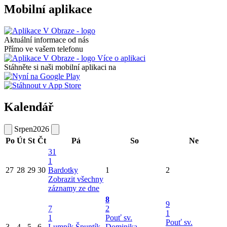
Mobilní aplikace
Aktuální informace od nás
Přímo ve vašem telefonu
Více o aplikaci
Stáhněte si naši mobilní aplikaci na
Kalendář
Srpen
2026
Po
Út
St
Čt
Pá
So
Ne
31
1
27
28
29
30
Bardotky
1
2
Zobrazit všechny
záznamy ze dne
8
9
7
2
1
1
Pouť sv.
Pouť sv.
3
4
5
6
Lumpík Špuntík
Dominika