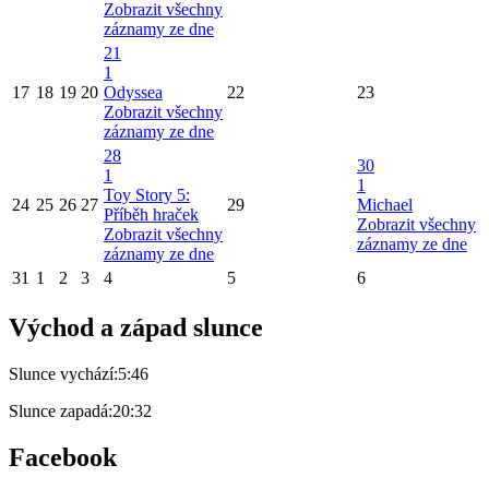
Zobrazit všechny
záznamy ze dne
21
1
17
18
19
20
Odyssea
22
23
Zobrazit všechny
záznamy ze dne
28
30
1
1
Toy Story 5:
24
25
26
27
29
Michael
Příběh hraček
Zobrazit všechny
Zobrazit všechny
záznamy ze dne
záznamy ze dne
31
1
2
3
4
5
6
Východ a západ slunce
Slunce vychází:
5:46
Slunce zapadá:
20:32
Facebook