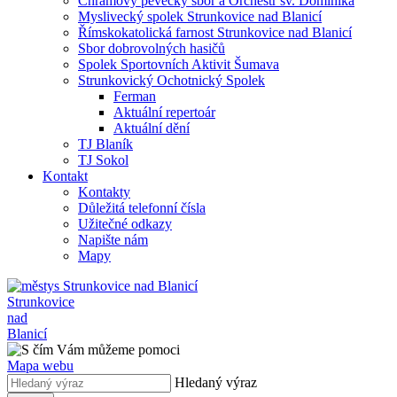
Chrámový pěvecký sbor a Orchestr sv. Dominika
Myslivecký spolek Strunkovice nad Blanicí
Římskokatolická farnost Strunkovice nad Blanicí
Sbor dobrovolných hasičů
Spolek Sportovních Aktivit Šumava
Strunkovický Ochotnický Spolek
Ferman
Aktuální repertoár
Aktuální dění
TJ Blaník
TJ Sokol
Kontakt
Kontakty
Důležitá telefonní čísla
Užitečné odkazy
Napište nám
Mapy
Strunkovice
nad
Blanicí
Mapa webu
Hledaný výraz