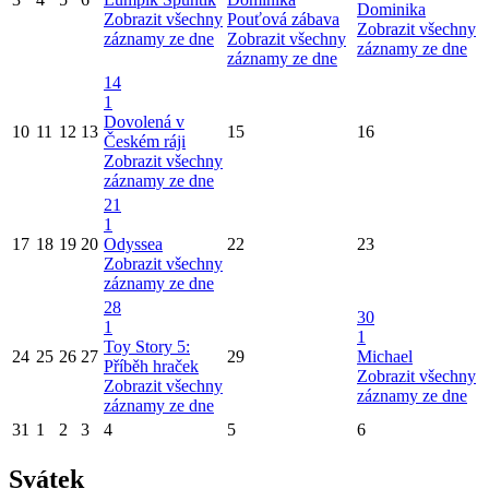
Dominika
Zobrazit všechny
Pouťová zábava
Zobrazit všechny
záznamy ze dne
Zobrazit všechny
záznamy ze dne
záznamy ze dne
14
1
Dovolená v
10
11
12
13
15
16
Českém ráji
Zobrazit všechny
záznamy ze dne
21
1
17
18
19
20
Odyssea
22
23
Zobrazit všechny
záznamy ze dne
28
30
1
1
Toy Story 5:
24
25
26
27
29
Michael
Příběh hraček
Zobrazit všechny
Zobrazit všechny
záznamy ze dne
záznamy ze dne
31
1
2
3
4
5
6
Svátek