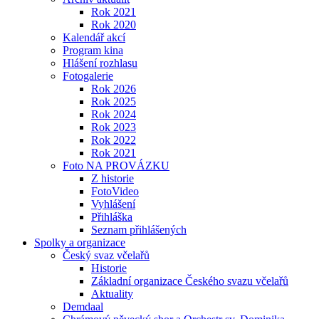
Rok 2021
Rok 2020
Kalendář akcí
Program kina
Hlášení rozhlasu
Fotogalerie
Rok 2026
Rok 2025
Rok 2024
Rok 2023
Rok 2022
Rok 2021
Foto NA PROVÁZKU
Z historie
FotoVideo
Vyhlášení
Přihláška
Seznam přihlášených
Spolky a organizace
Český svaz včelařů
Historie
Základní organizace Českého svazu včelařů
Aktuality
Demdaal