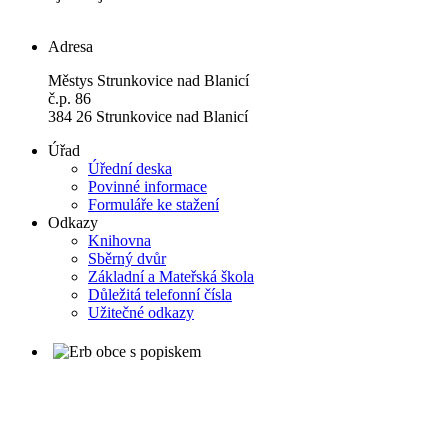
Adresa
Městys Strunkovice nad Blanicí
č.p. 86
384 26 Strunkovice nad Blanicí
Úřad
Úřední deska
Povinné informace
Formuláře ke stažení
Odkazy
Knihovna
Sběrný dvůr
Základní a Mateřská škola
Důležitá telefonní čísla
Užitečné odkazy