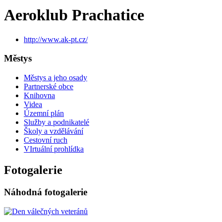
Aeroklub Prachatice
http://www.ak-pt.cz/
Městys
Městys a jeho osady
Partnerské obce
Knihovna
Videa
Územní plán
Služby a podnikatelé
Školy a vzdělávání
Cestovní ruch
VIrtuální prohlídka
Fotogalerie
Náhodná fotogalerie