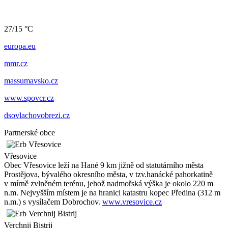
27/15 °C
europa.eu
mmr.cz
massumavsko.cz
www.spovcr.cz
dsovlachovobrezi.cz
Partnerské obce
Vřesovice
Obec Vřesovice leží na Hané 9 km jižně od statutárního města
Prostějova, bývalého okresního města, v tzv.hanácké pahorkatině
v mírně zvlněném terénu, jehož nadmořská výška je okolo 220 m
n.m. Nejvyšším místem je na hranici katastru kopec Předina (312 m
n.m.) s vysílačem Dobrochov.
www.vresovice.cz
Verchnij Bistrij