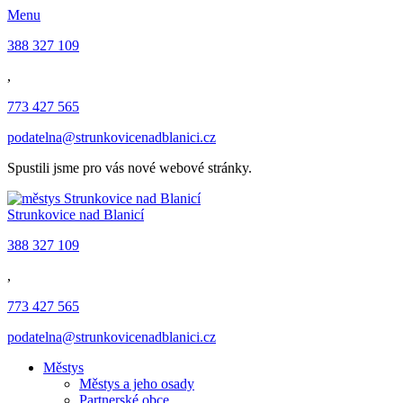
Menu
388 327 109
,
773 427 565
podatelna@strunkovicenadblanici.cz
Spustili jsme pro vás nové webové stránky.
Strunkovice nad Blanicí
388 327 109
,
773 427 565
podatelna@strunkovicenadblanici.cz
Městys
Městys a jeho osady
Partnerské obce