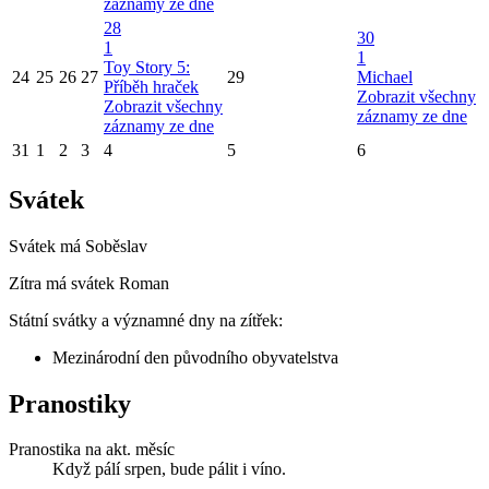
záznamy ze dne
28
30
1
1
Toy Story 5:
24
25
26
27
29
Michael
Příběh hraček
Zobrazit všechny
Zobrazit všechny
záznamy ze dne
záznamy ze dne
31
1
2
3
4
5
6
Svátek
Svátek má
Soběslav
Zítra má svátek
Roman
Státní svátky a významné dny na zítřek:
Mezinárodní den původního obyvatelstva
Pranostiky
Pranostika na akt. měsíc
Když pálí srpen, bude pálit i víno.