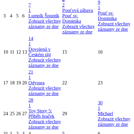
9
7
2
1
1
Pouťová zábava
Pouť sv.
3
4
5
6
Lumpík Špuntík
Pouť sv.
Dominika
Zobrazit všechny
Dominika
Zobrazit všechny
záznamy ze dne
Zobrazit všechny
záznamy ze dne
záznamy ze dne
14
1
Dovolená v
10
11
12
13
15
16
Českém ráji
Zobrazit všechny
záznamy ze dne
21
1
17
18
19
20
Odyssea
22
23
Zobrazit všechny
záznamy ze dne
28
30
1
1
Toy Story 5:
24
25
26
27
29
Michael
Příběh hraček
Zobrazit všechny
Zobrazit všechny
záznamy ze dne
záznamy ze dne
31
1
2
3
4
5
6