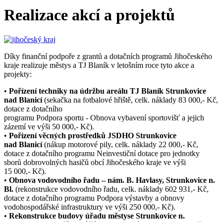
Realizace akcí a projektů
Díky finanční podpoře z grantů a dotačních programů Jihočeského
kraje realizuje městys a TJ Blaník v letošním roce tyto akce a
projekty:
•
Pořízení techniky na údržbu areálu TJ Blaník Strunkovice
nad Blanicí
(sekačka na fotbalové hřiště, celk. náklady 83 000,- Kč,
dotace z dotačního
programu Podpora sportu - Obnova vybavení sportovišť a jejich
zázemí ve výši 50 000,- Kč).
•
Pořízení věcných prostředků JSDHO Strunkovice
nad Blanicí
(nákup motorové pily, celk. náklady 22 000,- Kč,
dotace z dotačního programu Neinvestiční dotace pro jednotky
sborů dobrovolných hasičů obcí Jihočeského kraje ve výši
15 000,- Kč).
•
Obnova vodovodního řadu – nám. B. Havlasy, Strunkovice n.
Bl.
(rekonstrukce vodovodního řadu, celk. náklady 602 931,- Kč,
dotace z dotačního programu Podpora výstavby a obnovy
vodohospodářské infrastruktury ve výši 250 000,- Kč).
•
Rekonstrukce budovy úřadu městyse Strunkovice n.