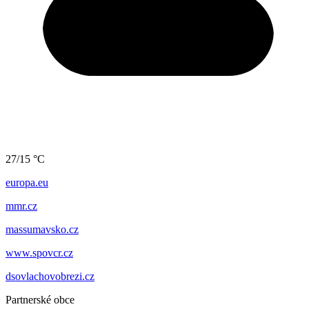
27/15 °C
europa.eu
mmr.cz
massumavsko.cz
www.spovcr.cz
dsovlachovobrezi.cz
Partnerské obce