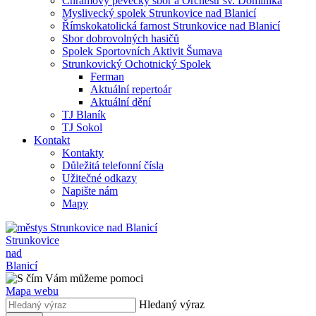
Chrámový pěvecký sbor a Orchestr sv. Dominika
Myslivecký spolek Strunkovice nad Blanicí
Římskokatolická farnost Strunkovice nad Blanicí
Sbor dobrovolných hasičů
Spolek Sportovních Aktivit Šumava
Strunkovický Ochotnický Spolek
Ferman
Aktuální repertoár
Aktuální dění
TJ Blaník
TJ Sokol
Kontakt
Kontakty
Důležitá telefonní čísla
Užitečné odkazy
Napište nám
Mapy
Strunkovice
nad
Blanicí
Mapa webu
Hledaný výraz