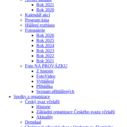
Rok 2021
Rok 2020
Kalendář akcí
Program kina
Hlášení rozhlasu
Fotogalerie
Rok 2026
Rok 2025
Rok 2024
Rok 2023
Rok 2022
Rok 2021
Foto NA PROVÁZKU
Z historie
FotoVideo
Vyhlášení
Přihláška
Seznam přihlášených
Spolky a organizace
Český svaz včelařů
Historie
Základní organizace Českého svazu včelařů
Aktuality
Demdaal