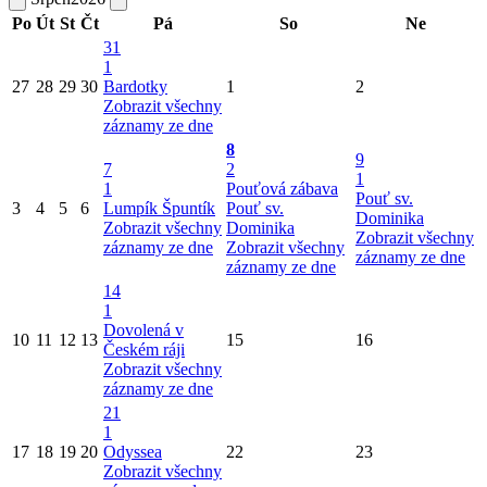
Po
Út
St
Čt
Pá
So
Ne
31
1
27
28
29
30
Bardotky
1
2
Zobrazit všechny
záznamy ze dne
8
9
7
2
1
1
Pouťová zábava
Pouť sv.
3
4
5
6
Lumpík Špuntík
Pouť sv.
Dominika
Zobrazit všechny
Dominika
Zobrazit všechny
záznamy ze dne
Zobrazit všechny
záznamy ze dne
záznamy ze dne
14
1
Dovolená v
10
11
12
13
15
16
Českém ráji
Zobrazit všechny
záznamy ze dne
21
1
17
18
19
20
Odyssea
22
23
Zobrazit všechny