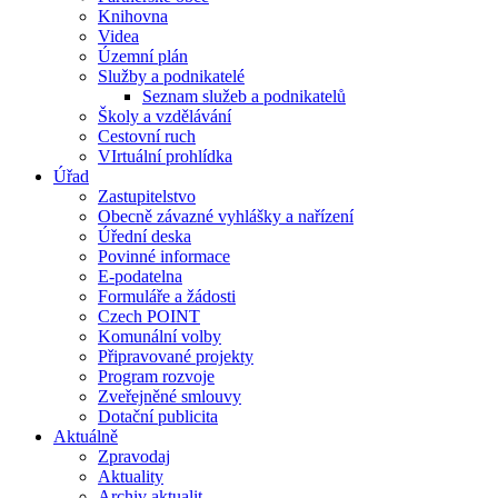
Knihovna
Videa
Územní plán
Služby a podnikatelé
Seznam služeb a podnikatelů
Školy a vzdělávání
Cestovní ruch
VIrtuální prohlídka
Úřad
Zastupitelstvo
Obecně závazné vyhlášky a nařízení
Úřední deska
Povinné informace
E-podatelna
Formuláře a žádosti
Czech POINT
Komunální volby
Připravované projekty
Program rozvoje
Zveřejněné smlouvy
Dotační publicita
Aktuálně
Zpravodaj
Aktuality
Archiv aktualit