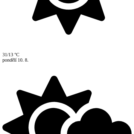
31/13 °C
pondělí
10. 8.